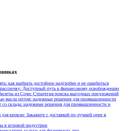
евниках
ять: как выбрать достойное надгробие и не ошибиться
 рассрочку: Доступный путь к финансовому освобождению
илеты из Сочи: Стратегия поиска выгодных предложений
ые масла оптом: надежные решения для промышленности
 со склада: надежные решения для промышленности и
 для кровли: Закажите с доставкой по лучшей цене в
ы в игровой индустрии
онсалтинг услуги для физических лиц