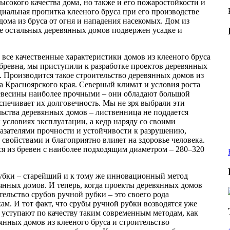
высокого качества дома, но также и его пожаростойкости и
иальная пропитка клееного бруса при его производстве
дома из бруса от огня и нападения насекомых. Дом из
ее остальных деревянных домов подвержен усадке и
 все качественные характеристики домов из клееного бруса
бревна, мы приступили к разработке проектов деревянных
. Производится такое строительство деревянных домов из
а Красноярского края. Северный климат и условия роста
евесины наиболее прочными – они обладают большой
спечивает их долговечность. Мы не зря выбрали эти
льства деревянных домов – лиственница не поддается
условиях эксплуатации, а кедр наряду со своими
азателями прочности и устойчивости к разрушению,
свойствами и благоприятно влияет на здоровье человека.
ся из бревен с наиболее подходящим диаметром – 280–320
убки – старейший и к тому же инновационный метод
янных домов. И теперь, когда проекты деревянных домов
ельство срубов ручной рубки – это своего рода
ам. И тот факт, что срубы ручной рубки возводятся уже
 уступают по качеству таким современным методам, как
янных домов из клееного бруса и строительство