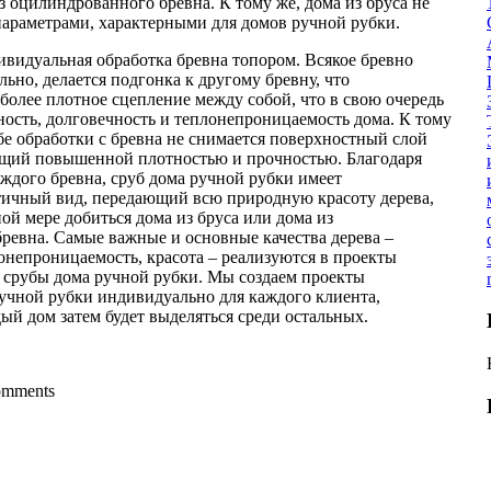
 оцилиндрованного бревна. К тому же, дома из бруса не
араметрами, характерными для домов ручной рубки.
ивидуальная обработка бревна топором. Всякое бревно
льно, делается подгонка к другому бревну, что
более плотное сцепление между собой, что в свою очередь
ность, долговечность и теплонепроницаемость дома. К тому
бе обработки с бревна не снимается поверхностный слой
щий повышенной плотностью и прочностью. Благодаря
ждого бревна, сруб дома ручной рубки имеет
тичный вид, передающий всю природную красоту дерева,
ной мере добиться дома из бруса или дома из
ревна. Самые важные и основные качества дерева –
онепроницаемость, красота – реализуются в проекты
 срубы дома ручной рубки. Мы создаем проекты
учной рубки индивидуально для каждого клиента,
ый дом затем будет выделяться среди остальных.
comments