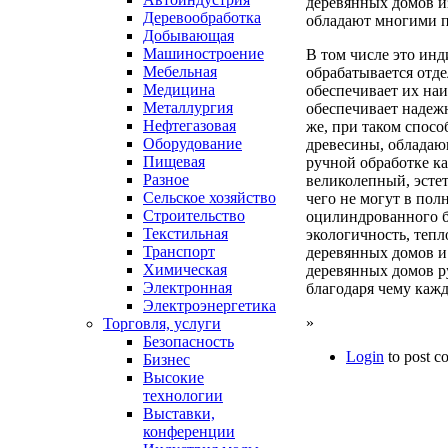
деревянных домов из
Деревообработка
обладают многими п
Добывающая
Машиностроение
В том числе это инд
Мебельная
обрабатывается отде
Медицина
обеспечивает их наи
Металлургия
обеспечивает надеж
Нефтегазовая
же, при таком спосо
Оборудование
древесины, обладаю
Пищевая
ручной обработке ка
Разное
великолепный, эсте
Сельское хозяйство
чего не могут в пол
Строительство
оцилиндрованного б
Текстильная
экологичность, тепл
Транспорт
деревянных домов и
Химическая
деревянных домов р
Электронная
благодаря чему кажд
Электроэнергетика
»
Торговля, услуги
Безопасность
Login
to post 
Бизнес
Высокие
технологии
Выставки,
конференции