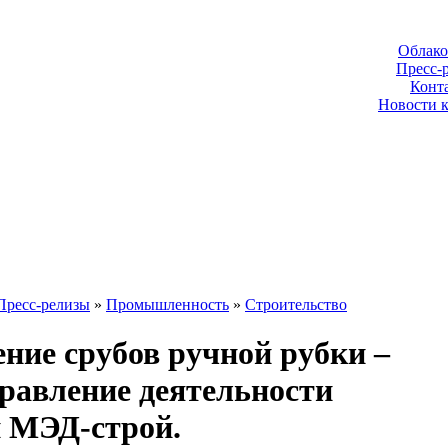
Облако
Пресс-
Конт
Новости 
Пресс-релизы
»
Промышленность
»
Строительство
ние срубов ручной рубки –
правление деятельности
 МЭД-строй.