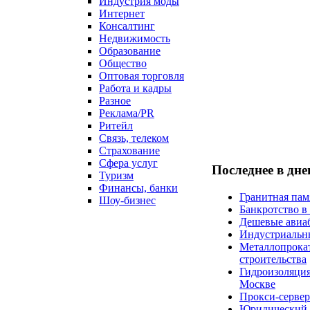
Индустрия моды
Интернет
Консалтинг
Недвижимость
Образование
Общество
Оптовая торговля
Работа и кадры
Разное
Реклама/PR
Ритейл
Связь, телеком
Страхование
Сфера услуг
Последнее в дн
Туризм
Финансы, банки
Гранитная пам
Шоу-бизнес
Банкротство в
Дешевые авиаб
Индустриальн
Металлопрокат
строительства
Гидроизоляция
Москве
Прокси-сервер
Юридический к