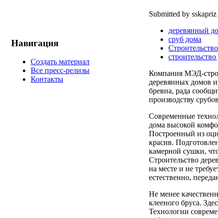
Submitted by sskapriz
деревянный д
сруб дома
Навигация
Строительство
строительство
Создать материал
Все пресс-релизы
Компания МЭД-строй
Контакты
деревянных домов и
бревна, рада сообщи
производству срубов
Современные технол
дома высокой комфо
Построенный из оци
красив. Подготовле
камерной сушки, что
Строительство дере
на месте и не требуе
естественно, перед
Не менее качествен
клееного бруса. Зд
Технологии совреме