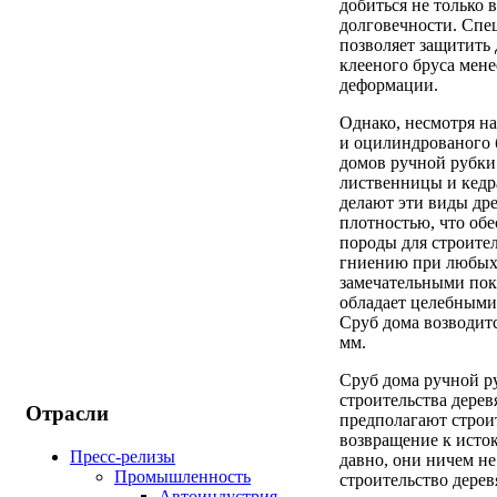
добиться не только 
долговечности. Спец
позволяет защитить 
клееного бруса мен
деформации.
Однако, несмотря на
и оцилиндрованого 
домов ручной рубки
лиственницы и кедр
делают эти виды др
плотностью, что обе
породы для строите
гниению при любых 
замечательными пок
обладает целебными 
Сруб дома возводит
мм.
Сруб дома ручной р
строительства дерев
Отрасли
предполагают строит
возвращение к исток
Пресс-релизы
давно, они ничем не
Промышленность
строительство дерев
Автоиндустрия