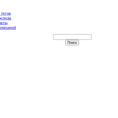
 тегов
релизы
акты
компаний