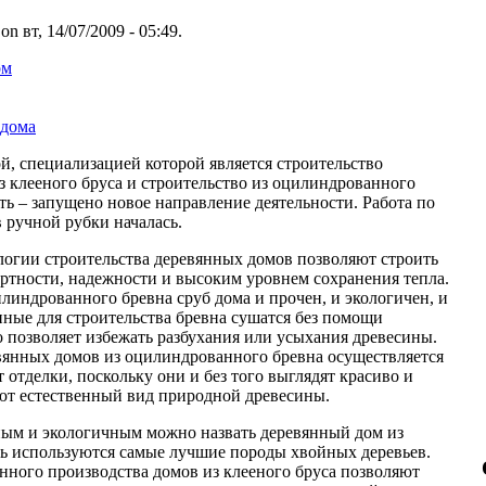
 on вт, 14/07/2009 - 05:49.
ом
 дома
, специализацией которой является строительство
з клееного бруса и строительство из оцилиндрованного
ть – запущено новое направление деятельности. Работа по
 ручной рубки началась.
огии строительства деревянных домов позволяют строить
ртности, надежности и высоким уровнем сохранения тепла.
линдрованного бревна сруб дома и прочен, и экологичен, и
нные для строительства бревна сушатся без помощи
 позволяет избежать разбухания или усыхания древесины.
вянных домов из оцилиндрованного бревна осуществляется
т отделки, поскольку они и без того выглядят красиво и
ают естественный вид природной древесины.
ным и экологичным можно назвать деревянный дом из
есь используются самые лучшие породы хвойных деревьев.
нного производства домов из клееного бруса позволяют