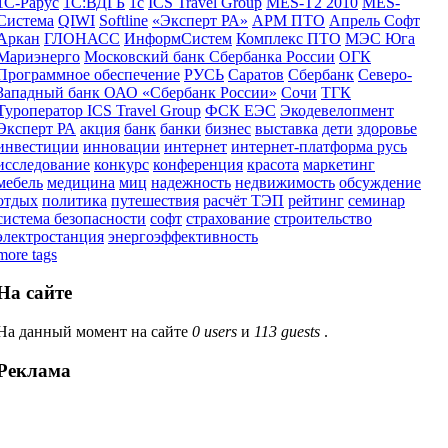
1С-Рарус
1С:ВДГБ
1с
ICS Travel Group
MES-T2 2010
MES-
Система
QIWI
Softline
«Эксперт РА»
АРМ ПТО
Апрель Софт
Аркан
ГЛОНАСС
ИнформСистем
Комплекс ПТО
МЭС Юга
Мариэнерго
Московский банк Сбербанка России
ОГК
Программное обеспечение
РУСЬ
Саратов
Сбербанк
Северо-
Западный банк ОАО «Сбербанк России»
Сочи
ТГК
Туроператор ICS Travel Group
ФСК ЕЭС
Экодевелопмент
Эксперт РА
акция
банк
банки
бизнес
выставка
дети
здоровье
инвестиции
инновации
интернет
интернет-платформа русь
исследование
конкурс
конференция
красота
маркетинг
мебель
медицина
миц
надежность
недвижимость
обсуждение
отдых
политика
путешествия
расчёт ТЭП
рейтинг
семинар
система безопасности
софт
страхование
строительство
электростанция
энергоэффективность
more tags
На сайте
На данный момент на сайте
0 users
и
113 guests
.
Реклама