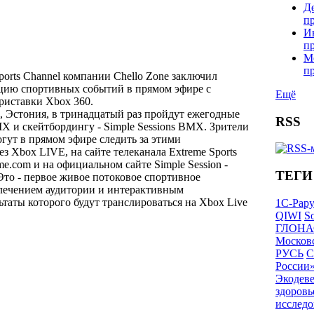
Д
п
И
п
М
п
ports Channel компании Chello Zone заключил
яцию спортивных событий в прямом эфире с
Ещё
иставки Xbox 360.
, Эстония, в тринадцатый раз пройдут ежегодные
RSS
X и скейтбордингу - Simple Sessions BMX. Зрители
гут в прямом эфире следить за этими
з Xbox LIVE, на сайте телеканала Extreme Sports
me.com и на официальном сайте Simple Session -
ТЕГИ
. Это - первое живое потоковое спортивное
лечением аудитории и интерактивным
ьтаты которого будут транслироваться на Xbox Live
1С-Рар
QIWI
So
ГЛОНА
Московс
РУСЬ
С
России
Экодев
здоровь
исследо