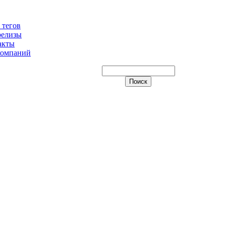
 тегов
релизы
акты
компаний