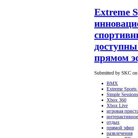
Extreme S
инноваци
спортивн
доступны 
прямом э
Submitted by SKC on ч
BMX
Extreme Sports
Simple Sessions
Xbox 360
Xbox Live
игровая прист
интерактивное
отдых
прямой эфир
развлечения