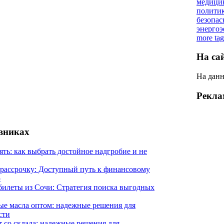
медици
полити
безопас
энерго
more tag
На са
На данн
Рекла
евниках
ять: как выбрать достойное надгробие и не
 рассрочку: Доступный путь к финансовому
ю
илеты из Сочи: Стратегия поиска выгодных
е масла оптом: надежные решения для
сти
 со склада: надежные решения для