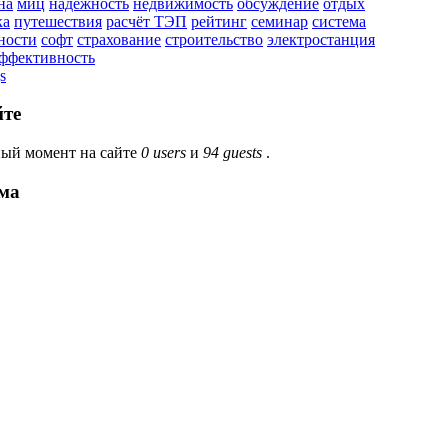
на
миц
надежность
недвижимость
обсуждение
отдых
ка
путешествия
расчёт ТЭП
рейтинг
семинар
система
ности
софт
страхование
строительство
электростанция
эффективность
s
йте
ый момент на сайте
0 users
и
94 guests
.
ма