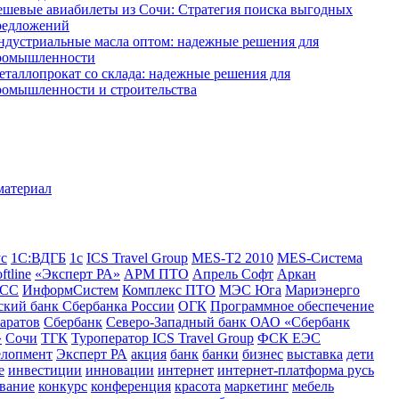
ешевые авиабилеты из Сочи: Стратегия поиска выгодных
редложений
ндустриальные масла оптом: надежные решения для
ромышленности
еталлопрокат со склада: надежные решения для
ромышленности и строительства
ус
1С:ВДГБ
1с
ICS Travel Group
MES-T2 2010
MES-Система
ftline
«Эксперт РА»
АРМ ПТО
Апрель Софт
Аркан
СС
ИнформСистем
Комплекс ПТО
МЭС Юга
Мариэнерго
кий банк Сбербанка России
ОГК
Программное обеспечение
аратов
Сбербанк
Северо-Западный банк ОАО «Сбербанк
»
Сочи
ТГК
Туроператор ICS Travel Group
ФСК ЕЭС
елопмент
Эксперт РА
акция
банк
банки
бизнес
выставка
дети
е
инвестиции
инновации
интернет
интернет-платформа русь
вание
конкурс
конференция
красота
маркетинг
мебель