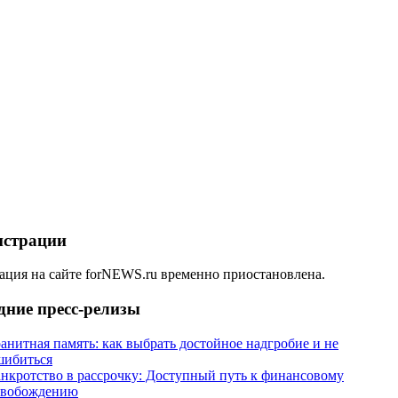
истрации
ация на сайте forNEWS.ru временно приостановлена.
дние пресс-релизы
анитная память: как выбрать достойное надгробие и не
шибиться
анкротство в рассрочку: Доступный путь к финансовому
свобождению