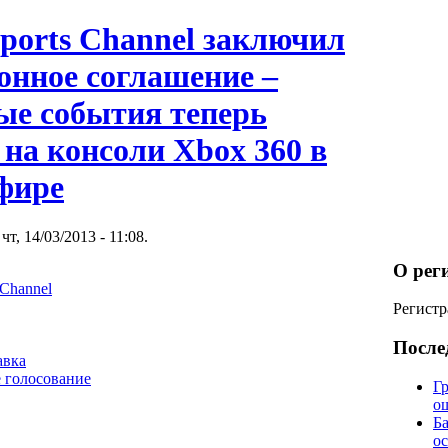
ports Channel заключил
онное соглашение –
ые события теперь
на консоли Xbox 360 в
фире
т, 14/03/2013 - 11:08.
О рег
 Channel
Регистр
После
авка
 голосование
Гр
о
Б
о