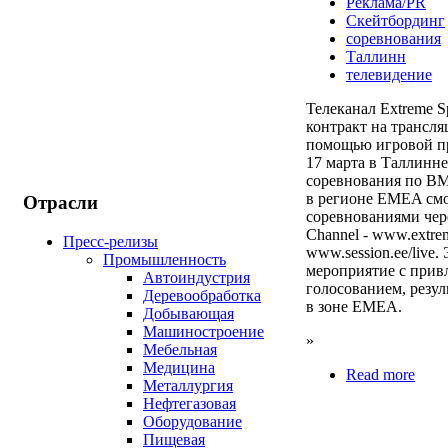
Реклама/PR
Скейтбординг
соревнования
Таллинн
телевидение
Телеканал Extreme S
контракт на трансл
помощью игровой пр
17 марта в Таллинне
соревнования по BM
в регионе EMEA смо
Отрасли
соревнованиями чере
Channel - www.extre
Пресс-релизы
www.session.ee/live
Промышленность
мероприятие с прив
Автоиндустрия
голосованием, резул
Деревообработка
в зоне EMEA.
Добывающая
Машиностроение
»
Мебельная
Медицина
Read more
Металлургия
Нефтегазовая
Оборудование
Пищевая