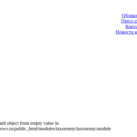
Облако
Пресс-
Конт
Новости 
ult object from empty value in
news.ru/public_html/modules/taxonomy/taxonomy.module