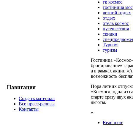
гк космос
гостиница мо
летний отдых
отдых
отель космос
путешествия
скидки
спецпредложе
Туризм
туризм
Гостиница «Космос» 
бронирование» гара
а в рамках акции «
возможность беспла
Пора летних отпуск
Навигация
«Космос», одна из 
старте сразу двух 
Создать материал
льготы.
Все пресс-релизы
Контакты
»
Read more