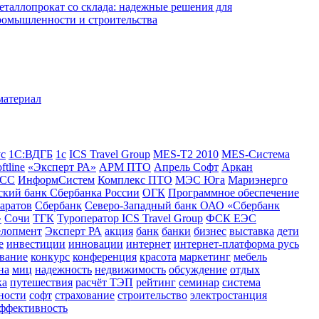
еталлопрокат со склада: надежные решения для
ромышленности и строительства
ус
1С:ВДГБ
1с
ICS Travel Group
MES-T2 2010
MES-Система
ftline
«Эксперт РА»
АРМ ПТО
Апрель Софт
Аркан
СС
ИнформСистем
Комплекс ПТО
МЭС Юга
Мариэнерго
кий банк Сбербанка России
ОГК
Программное обеспечение
аратов
Сбербанк
Северо-Западный банк ОАО «Сбербанк
»
Сочи
ТГК
Туроператор ICS Travel Group
ФСК ЕЭС
елопмент
Эксперт РА
акция
банк
банки
бизнес
выставка
дети
е
инвестиции
инновации
интернет
интернет-платформа русь
вание
конкурс
конференция
красота
маркетинг
мебель
на
миц
надежность
недвижимость
обсуждение
отдых
ка
путешествия
расчёт ТЭП
рейтинг
семинар
система
ности
софт
страхование
строительство
электростанция
эффективность