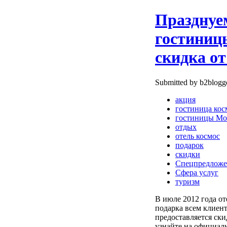
Празднуе
гостиниц
скидка о
Submitted by b2blogge
акция
гостиница кос
гостиницы Мо
отдых
отель космос
подарок
скидки
Спецпредложе
Сфера услуг
туризм
В июле 2012 года от
подарка всем клиен
предоставляется ск
узнайте на официал