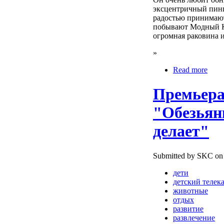
эксцентричный пинг
радостью принимают
побывают Модный Кр
огромная раковина и
»
Read more
Премьера
"Обезьянк
делает"
Submitted by SKC on 
дети
детский телек
животные
отдых
развитие
развлечение