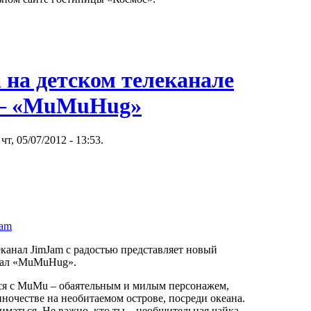
 на детском телеканале
– «MuMuHug»
чт, 05/07/2012 - 13:53.
Jam
канал JimJam с радостью представляет новый
иал «MuMuHug».
ся с MuMu – обаятельным и милым персонажем,
ночестве на необитаемом острове, посреди океана.
маться. Не важно, кто ты – необщительная чайка,