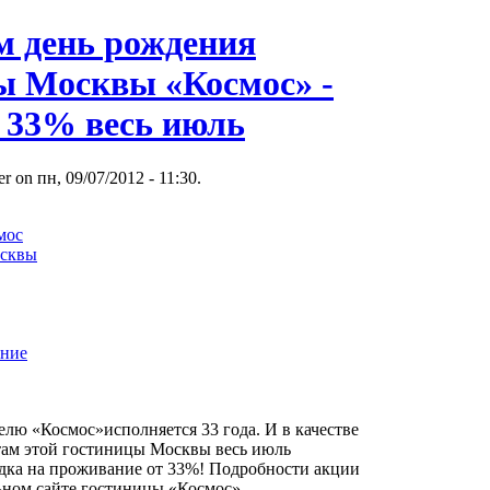
м день рождения
ы Москвы «Космос» -
т 33% весь июль
r on пн, 09/07/2012 - 11:30.
мос
сквы
ние
елю «Космос»исполняется 33 года. И в качестве
там этой гостиницы Москвы весь июль
идка на проживание от 33%! Подробности акции
ьном сайте гостиницы «Космос».