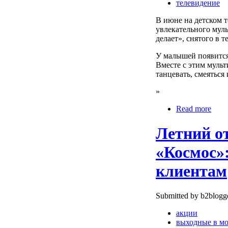
телевидение
В июне на детском 
увлекательного муль
делает», снятого в 
У малышей появится
Вместе с этим муль
танцевать, смеяться 
»
Read more
Летний о
«Космос»:
клиентам
Submitted by b2blogge
акции
выходные в мо