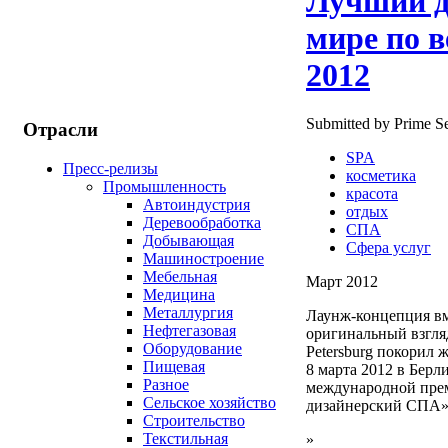
Лучший д
мире по 
2012
Submitted by Prime Se
Отрасли
SPA
Пресс-релизы
косметика
Промышленность
красота
Автоиндустрия
отдых
Деревообработка
СПА
Добывающая
Сфера услуг
Машиностроение
Мебельная
Март 2012
Медицина
Металлургия
Лаунж-концепция вм
Нефтегазовая
оригинальный взгляд
Оборудование
Petersburg покорил
Пищевая
8 марта 2012 в Берли
Разное
международной прем
Сельское хозяйство
дизайнерский СПА»
Строительство
Текстильная
»