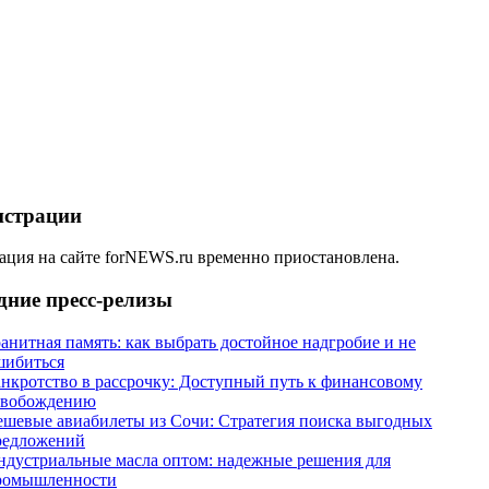
истрации
ация на сайте forNEWS.ru временно приостановлена.
дние пресс-релизы
анитная память: как выбрать достойное надгробие и не
шибиться
анкротство в рассрочку: Доступный путь к финансовому
свобождению
ешевые авиабилеты из Сочи: Стратегия поиска выгодных
редложений
ндустриальные масла оптом: надежные решения для
ромышленности