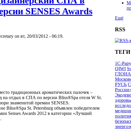
изайнерский СПА в
М
п
версии SENSES Awards
Ещё
RSS
cretary on вт, 20/03/2012 - 06:19.
ТЕГИ
1С-Рар
QIWI
So
ГЛОНА
Московс
РУСЬ
С
России
есто традиционных ароматических палочек –
Экодев
 на отдых в СПА по версии Bliss®Spa отеля W St.
здоровь
 жюри знаменитой премии SENSES.
исследо
не Bliss®Spa St. Petersburg объявлен победителем
медици
ии Senses Awards 2012 в категории «Лучший
полити
.
безопас
энерго