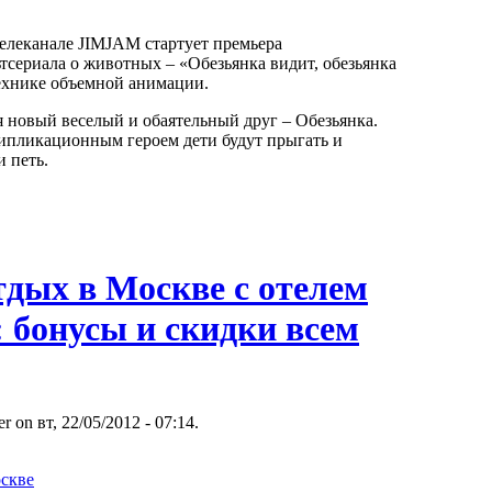
телеканале JIMJAM стартует премьера
тсериала о животных – «Обезьянка видит, обезьянка
технике объемной анимации.
 новый веселый и обаятельный друг – Обезьянка.
типликационным героем дети будут прыгать и
и петь.
тдых в Москве с отелем
 бонусы и скидки всем
r on вт, 22/05/2012 - 07:14.
скве