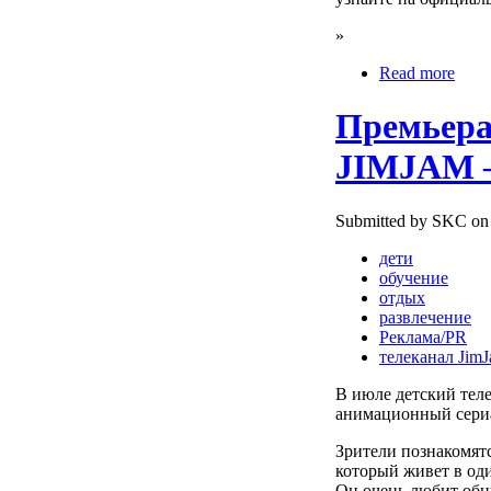
»
Read more
Премьера
JIMJAM 
Submitted by SKC on 
дети
обучение
отдых
развлечение
Реклама/PR
телеканал Jim
В июле детский теле
анимационный сер
Зрители познакомят
который живет в оди
Он очень любит обни