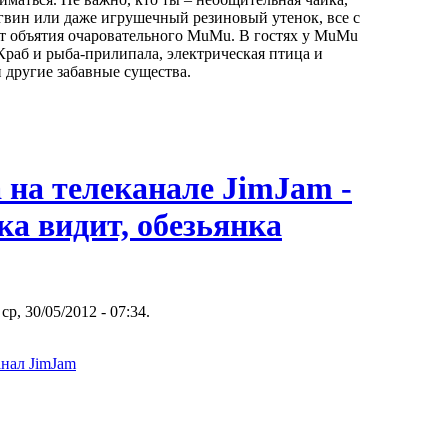
вин или даже игрушечный резиновый утенок, все с
 объятия очаровательного MuMu. В гостях у MuMu
аб и рыба-прилипала, электрическая птица и
 другие забавные существа.
 на телеканале JimJam -
а видит, обезьянка
ср, 30/05/2012 - 07:34.
анал JimJam