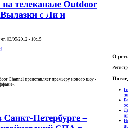
 на телеканале Outdoor
 Вылазки с Ли и
чт, 03/05/2012 - 10:15.
el
О рег
Регистр
После
door Channel представляет премьеру нового шоу -
ффани».
Гр
о
Б
о
Д
 в Санкт-Петербурге –
п
И
п