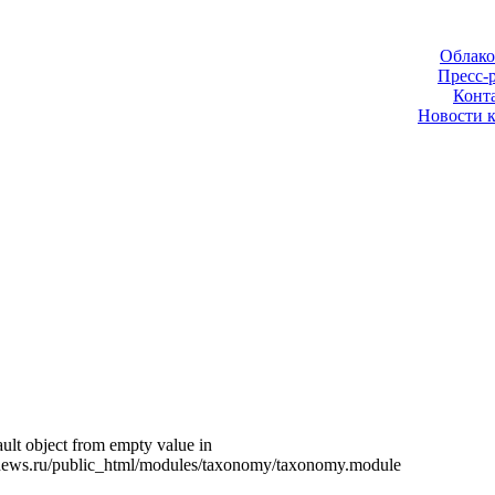
Облако
Пресс-
Конт
Новости 
ult object from empty value in
news.ru/public_html/modules/taxonomy/taxonomy.module