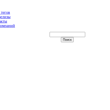
 тегов
релизы
акты
компаний