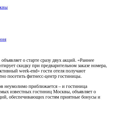
сквы
ния
объявляет о старте сразу двух акций. «Раннее
нтирует скидку при предварительном заказе номера,
Активный week-end» гости отеля получают
тно посетить фитнесс-центр гостиницы.
ов неумолимо приближается – и гостиница
самых известных гостиниц Москвы, объявляет о
акций, обеспечивающих гостям приятные бонусы и