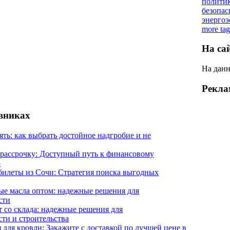
полити
безопас
энерго
more tag
На са
На данн
Рекла
евниках
ять: как выбрать достойное надгробие и не
 рассрочку: Доступный путь к финансовому
ю
илеты из Сочи: Стратегия поиска выгодных
е масла оптом: надежные решения для
сти
 со склада: надежные решения для
ти и строительства
 для кровли: Закажите с доставкой по лучшей цене в