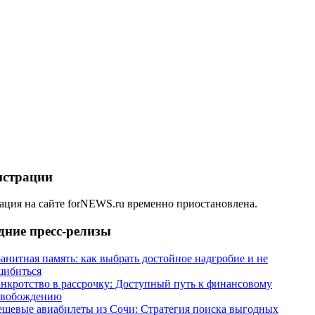
истрации
ация на сайте forNEWS.ru временно приостановлена.
дние пресс-релизы
анитная память: как выбрать достойное надгробие и не
шибиться
анкротство в рассрочку: Доступный путь к финансовому
свобождению
ешевые авиабилеты из Сочи: Стратегия поиска выгодных