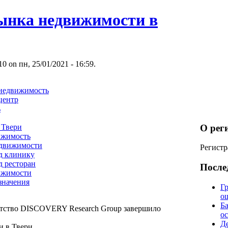
ынка недвижимости в
 on пн, 25/01/2021 - 16:59.
 недвижимость
центр
ь
О рег
 Твери
ижимость
едвижимости
Регистр
д клинику
 ресторан
После
ижимости
значения
Гр
о
Б
нтство DISCOVERY Research Group завершило
о
Д
 в Твери.