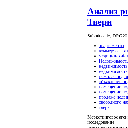
Анализ р
Твери
Submitted by DRG2010
апартаменты
коммерческая
медицинский 
Недвижимост
недвижимость
недвижимость
нежилая недв
объявление н
помещение по
помещение под
продажа недв
свободного на
тверь
Маркетинговое аге
исследование
рынка недвижимости