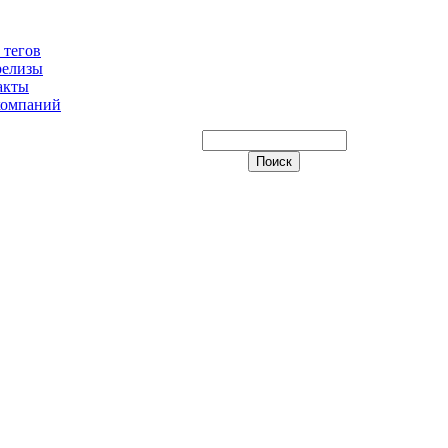
 тегов
релизы
акты
компаний