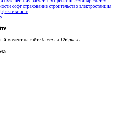
ка
путешествия
расчёт ТЭП
рейтинг
семинар
система
ности
софт
страхование
строительство
электростанция
эффективность
s
йте
ый момент на сайте
0 users
и
126 guests
.
ма