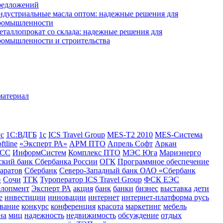
редложений
ндустриальные масла оптом: надежные решения для
ромышленности
еталлопрокат со склада: надежные решения для
ромышленности и строительства
ус
1С:ВДГБ
1с
ICS Travel Group
MES-T2 2010
MES-Система
ftline
«Эксперт РА»
АРМ ПТО
Апрель Софт
Аркан
СС
ИнформСистем
Комплекс ПТО
МЭС Юга
Мариэнерго
кий банк Сбербанка России
ОГК
Программное обеспечение
аратов
Сбербанк
Северо-Западный банк ОАО «Сбербанк
»
Сочи
ТГК
Туроператор ICS Travel Group
ФСК ЕЭС
елопмент
Эксперт РА
акция
банк
банки
бизнес
выставка
дети
е
инвестиции
инновации
интернет
интернет-платформа русь
вание
конкурс
конференция
красота
маркетинг
мебель
на
миц
надежность
недвижимость
обсуждение
отдых