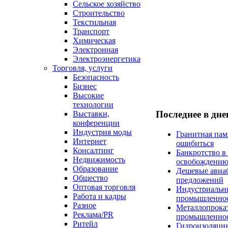
Сельское хозяйство
Строительство
Текстильная
Транспорт
Химическая
Электронная
Электроэнергетика
Торговля, услуги
Безопасность
Бизнес
Высокие
технологии
Последнее в дн
Выставки,
конференции
Индустрия моды
Гранитная пам
Интернет
ошибиться
Консалтинг
Банкротство в
Недвижимость
освобождени
Образование
Дешевые авиаб
Общество
предложений
Оптовая торговля
Индустриальны
Работа и кадры
промышленно
Разное
Металлопрокат
Реклама/PR
промышленнос
Ритейл
Гидроизоляция