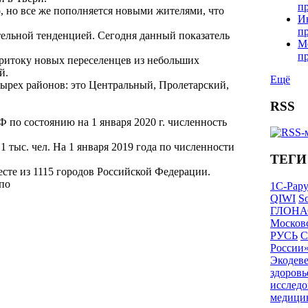
п
, но все же пополняется новыми жителями, что
И
п
ельной тенденцией. Сегодня данный показатель
М
п
притоку новых переселенцев из небольших
й.
Ещё
тырех районов: это Центральный, Пролетарский,
RSS
по состоянию на 1 января 2020 г. численность
,1 тыс. чел. На 1 января 2019 года по численности
ТЕГИ
есте из 1115 городов Российской Федерации.
 по
1С-Рар
QIWI
So
ГЛОНА
Московс
РУСЬ
С
России
Экодев
здоровь
исследо
медици