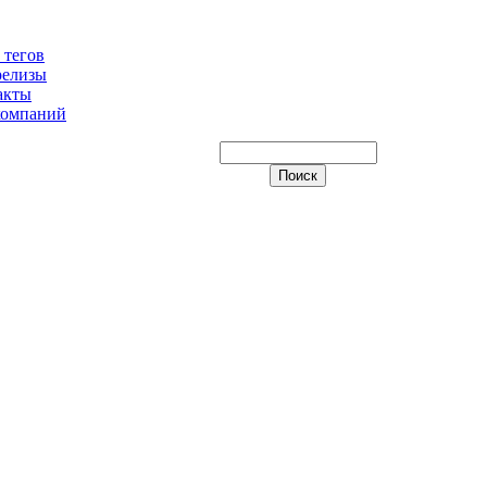
 тегов
релизы
акты
компаний