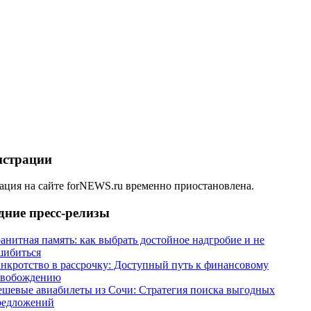
истрации
ация на сайте forNEWS.ru временно приостановлена.
дние пресс-релизы
анитная память: как выбрать достойное надгробие и не
шибиться
анкротство в рассрочку: Доступный путь к финансовому
свобождению
ешевые авиабилеты из Сочи: Стратегия поиска выгодных
редложений