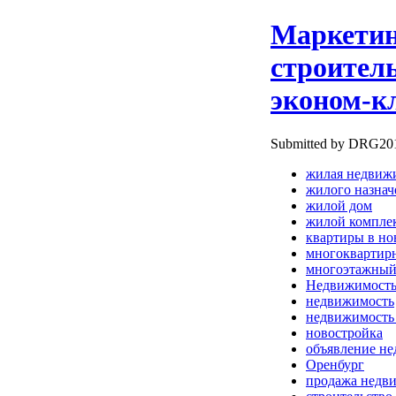
Маркетин
строител
эконом-к
Submitted by DRG2010
жилая недвиж
жилого назнач
жилой дом
жилой компле
квартиры в но
многоквартир
многоэтажный
Недвижимост
недвижимость
недвижимость
новостройка
объявление н
Оренбург
продажа недв