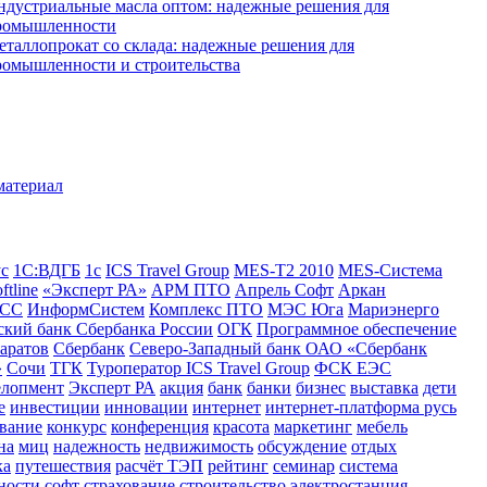
ндустриальные масла оптом: надежные решения для
ромышленности
еталлопрокат со склада: надежные решения для
ромышленности и строительства
ус
1С:ВДГБ
1с
ICS Travel Group
MES-T2 2010
MES-Система
ftline
«Эксперт РА»
АРМ ПТО
Апрель Софт
Аркан
СС
ИнформСистем
Комплекс ПТО
МЭС Юга
Мариэнерго
кий банк Сбербанка России
ОГК
Программное обеспечение
аратов
Сбербанк
Северо-Западный банк ОАО «Сбербанк
»
Сочи
ТГК
Туроператор ICS Travel Group
ФСК ЕЭС
елопмент
Эксперт РА
акция
банк
банки
бизнес
выставка
дети
е
инвестиции
инновации
интернет
интернет-платформа русь
вание
конкурс
конференция
красота
маркетинг
мебель
на
миц
надежность
недвижимость
обсуждение
отдых
ка
путешествия
расчёт ТЭП
рейтинг
семинар
система
ности
софт
страхование
строительство
электростанция