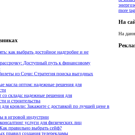
энерго
more tag
На са
На данн
евниках
Рекла
ять: как выбрать достойное надгробие и не
 рассрочку: Доступный путь к финансовому
ю
илеты из Сочи: Стратегия поиска выгодных
е масла оптом: надежные решения для
сти
 со склада: надежные решения для
ти и строительства
 для кровли: Закажите с доставкой по лучшей цене в
ы в игровой индустрии
онсалтинг услуги для физических лиц
Как правильно выбрать сейф?
ых правил создания телерекламы