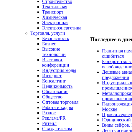
Строительство
Текстильная
Транспорт
Химическая
Электронная
Электроэнергетика
Торговля, услуги
Безопасность
Последнее в дн
Бизнес
Высокие
Гранитная пам
технологии
ошибиться
Выставки,
Банкротство в
конференции
освобождени
Индустрия моды
Дешевые авиаб
Интернет
предложений
Консалтинг
Индустриальны
Недвижимость
промышленно
Образование
Металлопрокат
Общество
промышленнос
Оптовая торговля
Гидроизоляция
Работа и кадры
Москве
Разное
Прокси-сервер
Реклама/PR
Юридический к
Ритейл
Виды сейфов. 
Связь, телеком
Десять основн