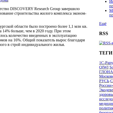
 дома
И
п
нтство DISCOVERY Research Group завершило
М
нование строительства жилого комплекса эконом-
п
Ещё
ургской области было построено более 1,1 млн кв.
а 14% больше, чем в 2020 году. При этом
RSS
илось количество введенных в эксплуатацию
мов на 16%. Общий показатель вырос благодаря
ого в строй индивидуального жилья.
ТЕГИ
1С-Рар
QIWI
So
ГЛОНА
Московс
РУСЬ
С
России
Экодев
здоровь
исследо
медици
полити
безопас