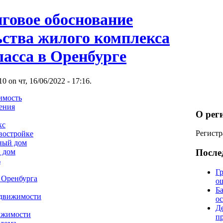
говое обоснование
ьства жилого комплекса
ласса в Оренбурге
 on чт, 16/06/2022 - 17:16.
имость
ения
О рег
кс
Регистр
востройке
ный дом
 дом
После
ь
Гр
 Оренбурга
о
Б
едвижимости
о
Д
ижимости
п