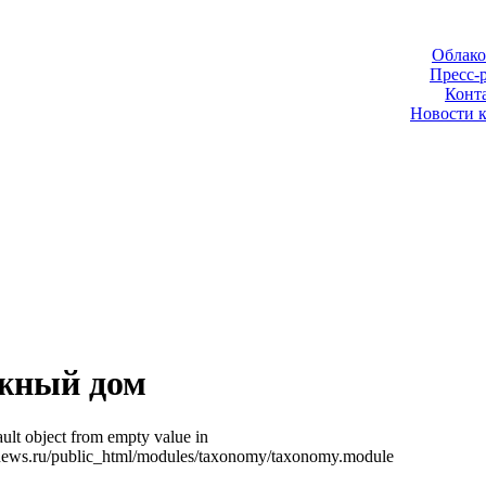
Облако
Пресс-
Конт
Новости 
жный дом
ult object from empty value in
news.ru/public_html/modules/taxonomy/taxonomy.module