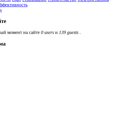
эффективность
s
йте
ый момент на сайте
0 users
и
139 guests
.
ма