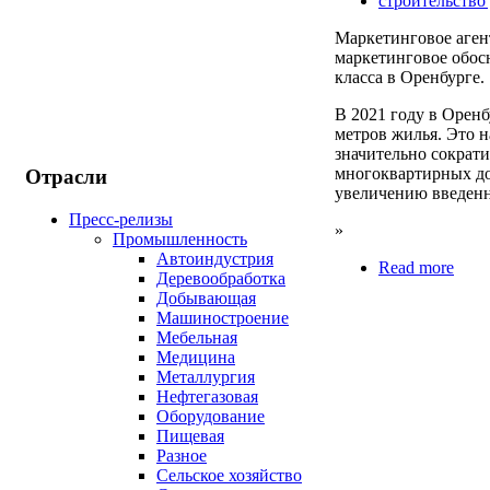
строительство
Маркетинговое аге
маркетинговое обос
класса в Оренбурге.
В 2021 году в Оренб
метров жилья. Это н
значительно сократ
многоквартирных до
Отрасли
увеличению введенн
Пресс-релизы
»
Промышленность
Автоиндустрия
Read more
Деревообработка
Добывающая
Машиностроение
Мебельная
Медицина
Металлургия
Нефтегазовая
Оборудование
Пищевая
Разное
Сельское хозяйство