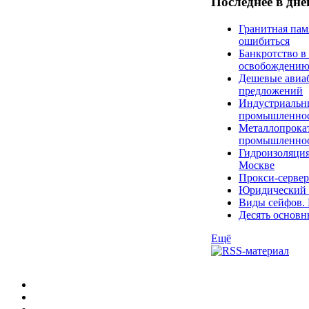
Последнее в дн
Гранитная пам
ошибиться
Банкротство в
освобождени
Дешевые авиаб
предложений
Индустриальны
промышленно
Металлопрокат
промышленнос
Гидроизоляция
Москве
Прокси-сервер
Юридический к
Виды сейфов. 
Десять основн
Ещё