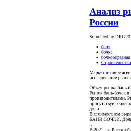
Анализ р
России
Submitted by DRG2010
баня
бочка
бочкообразная
Строительство
Маркетинговое аге
исследование рынка 
Объем рынка бань-бо
Рынок бань-бочек в
производителями. Р
присутствует больш
доли.
В стоимостном выра
БАНИ-БОЧКИ. Доля р
г.
В 2021 г. в России 