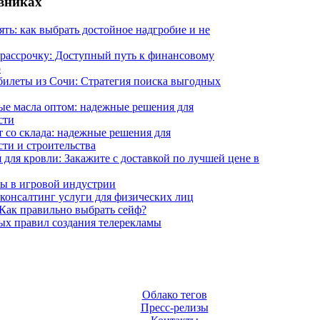
евниках
ять: как выбрать достойное надгробие и не
 рассрочку: Доступный путь к финансовому
ю
илеты из Сочи: Стратегия поиска выгодных
е масла оптом: надежные решения для
сти
 со склада: надежные решения для
ти и строительства
 для кровли: Закажите с доставкой по лучшей цене в
ы в игровой индустрии
онсалтинг услуги для физических лиц
Как правильно выбрать сейф?
ых правил создания телерекламы
Облако тегов
Пресс-релизы