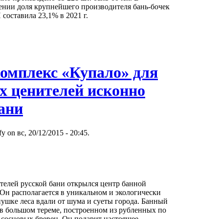
нии доля крупнейшего производителя бань-бочек
ставила 23,1% в 2021 г.
омплекс «Купало» для
х ценителей исконно
ани
y on вс, 20/12/2015 - 20:45.
телей русской бани открылся центр банной
 Он располагается в уникальном и экологически
пушке леса вдали от шума и суеты города. Банный
 в большом тереме, построенном из рубленных по
 сосновых бревен. Он подарит настоящее