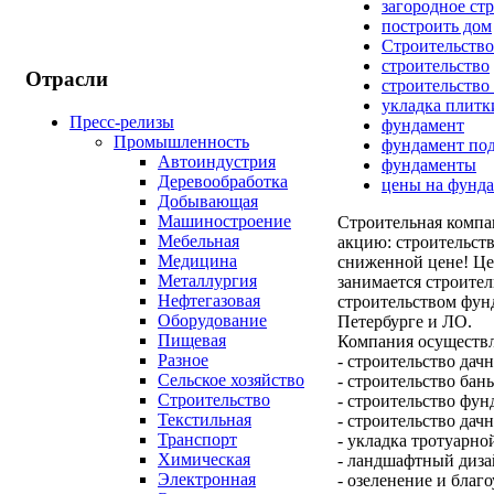
загородное ст
построить дом
Строительство
строительство
Отрасли
строительство
укладка плитк
Пресс-релизы
фундамент
Промышленность
фундамент по
Автоиндустрия
фундаменты
Деревообработка
цены на фунд
Добывающая
Машиностроение
Строительная компа
Мебельная
акцию: строительст
Медицина
сниженной цене! Це
Металлургия
занимается строител
Нефтегазовая
строительством фунд
Оборудование
Петербурге и ЛО.
Пищевая
Компания осуществл
Разное
- строительство дач
Сельское хозяйство
- строительство бань
Строительство
- строительство фун
Текстильная
- строительство дач
Транспорт
- укладка тротуарно
Химическая
- ландшафтный диза
Электронная
- озеленение и благ