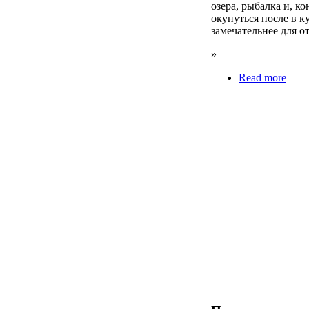
озера, рыбалка и, к
окунуться после в к
замечательнее для о
»
Read more