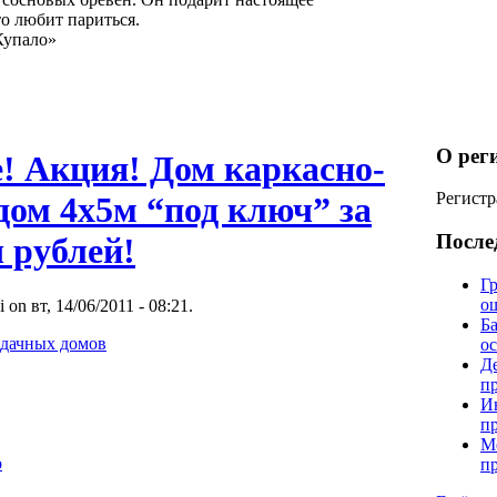
то любит париться.
Купало»
О рег
! Акция! Дом каркасно-
Регистр
дом 4х5м “под ключ” за
После
 рублей!
Гр
о
 on вт, 14/06/2011 - 08:21.
Б
 дачных домов
о
Д
п
И
п
М
о
п