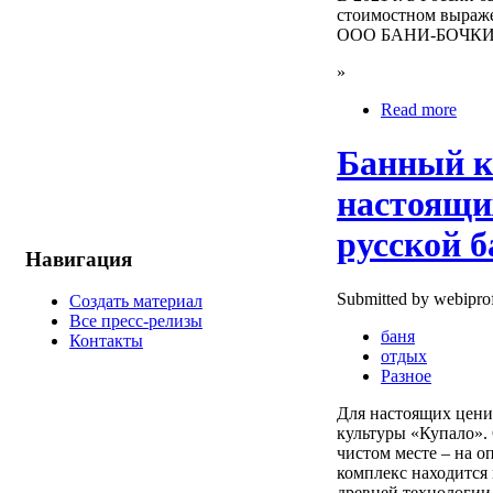
стоимостном выраже
ООО БАНИ-БОЧКИ со
»
Read more
Банный к
настоящи
русской б
Навигация
Submitted by webiprof
Создать материал
Все пресс-релизы
баня
Контакты
отдых
Разное
Для настоящих цени
культуры «Купало».
чистом месте – на о
комплекс находится
древней технологии