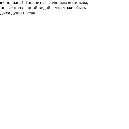
онечно, баня! Попариться с еловым веничком,
упель с прохладной водой – что может быть
тдыха души и тела!