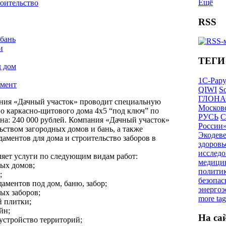
Ещё
роительство
RSS
 бань
и
ТЕГИ
д дом
1С-Рар
амент
QIWI
So
ГЛОНА
ния «Дачный участок» проводит специальную
Московс
во каркасно-щитового дома 4х5 “под ключ” по
РУСЬ
С
на: 240 000 рублей. Компания «Дачный участок»
России
ьством загородных домов и бань, а также
Экодев
аментов для дома и строительство заборов в
здоровь
исследо
яет услуги по следующим видам работ:
медици
ных домов;
полити
;
безопас
даментов под дом, баню, забор;
энерго
ных заборов;
more tag
й плитки;
йн;
На са
оустройство территорий;