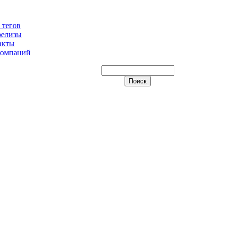
 тегов
релизы
акты
компаний