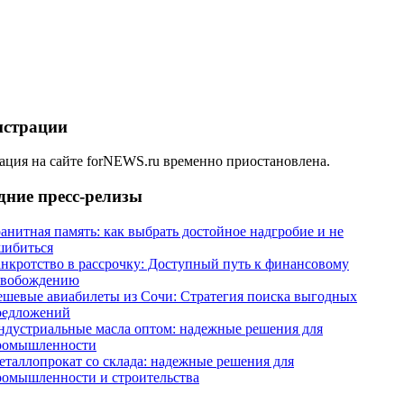
истрации
ация на сайте forNEWS.ru временно приостановлена.
дние пресс-релизы
анитная память: как выбрать достойное надгробие и не
шибиться
анкротство в рассрочку: Доступный путь к финансовому
свобождению
ешевые авиабилеты из Сочи: Стратегия поиска выгодных
редложений
ндустриальные масла оптом: надежные решения для
ромышленности
еталлопрокат со склада: надежные решения для
ромышленности и строительства