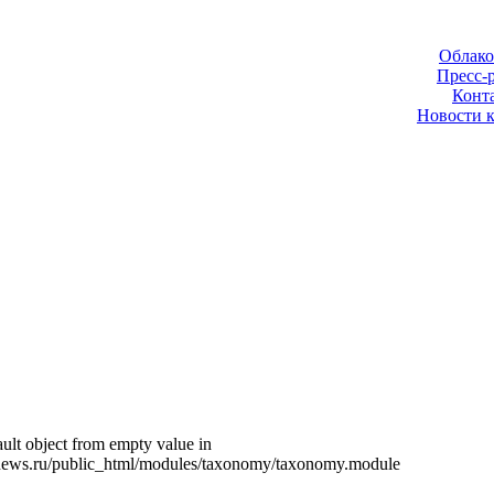
Облако
Пресс-
Конт
Новости 
ult object from empty value in
news.ru/public_html/modules/taxonomy/taxonomy.module