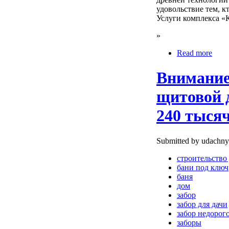
удовольствие тем, к
Услуги комплекса «
»
Read more
Внимание
щитовой 
240 тысяч
Submitted by udachnyi
cтроительство
бани под ключ
баня
дом
забор
забор для дачи
забор недорог
заборы