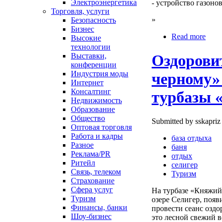
Электроэнергетика
- устройство газоно
Торговля, услуги
»
Безопасность
Бизнес
Read more
Высокие
технологии
Выставки,
Оздоровит
конференции
Индустрия моды
черному» 
Интернет
Консалтинг
турбазы 
Недвижимость
Образование
Общество
Submitted by sskapriz
Оптовая торговля
Работа и кадры
база отдыха
Разное
баня
Реклама/PR
отдых
Ритейл
селигер
Связь, телеком
Туризм
Страхование
Сфера услуг
На турбазе «Княжий 
Туризм
озере Селигер, поя
Финансы, банки
провести сеанс оздо
Шоу-бизнес
это лесной свежий в