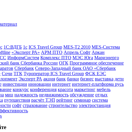
ус
1С:ВДГБ
1с
ICS Travel Group
MES-T2 2010
MES-Система
ftline
«Эксперт РА»
АРМ ПТО
Апрель Софт
Аркан
СС
ИнформСистем
Комплекс ПТО
МЭС Юга
Мариэнерго
кий банк Сбербанка России
ОГК
Программное обеспечение
аратов
Сбербанк
Северо-Западный банк ОАО «Сбербанк
»
Сочи
ТГК
Туроператор ICS Travel Group
ФСК ЕЭС
елопмент
Эксперт РА
акция
банк
банки
бизнес
выставка
дети
е
инвестиции
инновации
интернет
интернет-платформа русь
вание
конкурс
конференция
красота
маркетинг
мебель
на
миц
надежность
недвижимость
обсуждение
отдых
ка
путешествия
расчёт ТЭП
рейтинг
семинар
система
ности
софт
страхование
строительство
электростанция
эффективность
s
йте