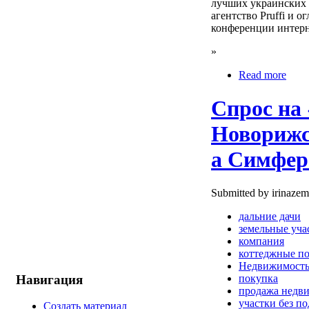
лучших украинских 
агентство Pruffi и 
конференции интерн
»
Read more
Спрос на 
Новорижс
а Симферо
Submitted by irinazem
дальние дачи
земельные уча
компания
коттеджные п
Недвижимост
Навигация
покупка
продажа недв
участки без по
Создать материал