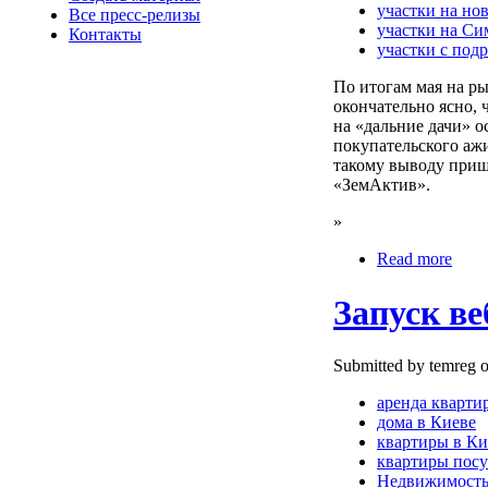
участки на но
Все пресс-релизы
участки на Си
Контакты
участки с под
По итогам мая на р
окончательно ясно, 
на «дальние дачи» о
покупательского аж
такому выводу при
«ЗемАктив».
»
Read more
Запуск ве
Submitted by temreg o
аренда кварти
дома в Киеве
квартиры в Ки
квартиры пос
Недвижимост