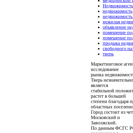
медицинский 
Недвижимост
недвижимость
недвижимость
нежилая недв
объявление н
помещение по
помещение под
продажа недв
свободного на
тверь
Маркетинговое аге
исследование
рынка недвижимости
Тверь незначительно
является
стабильной положит
растет в большей
степени благодаря 
областных поселени
Город состоит из че
Московский и
Заволжский.
По данным ФСГС РФ 