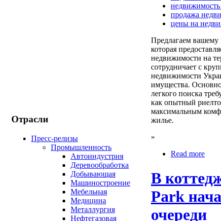
недвижимость
продажа недв
цены на недв
Предлагаем вашему
которая предоставл
недвижимости на тер
сотрудничает с кру
недвижимости Украи
имущества. Основно
легкого поиска тре
как опытный риелто
максимальным комфо
Отрасли
жилье.
»
Пресс-релизы
Промышленность
Read more
Автоиндустрия
Деревообработка
В коттед
Добывающая
Машиностроение
Мебельная
Park нача
Медицина
Металлургия
очереди
Нефтегазовая