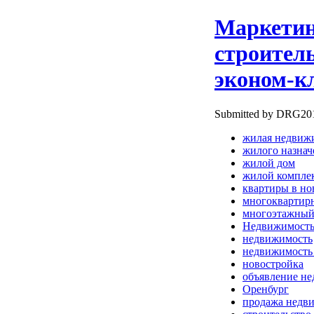
Маркетин
строител
эконом-к
Submitted by DRG2010
жилая недвиж
жилого назнач
жилой дом
жилой компле
квартиры в но
многоквартир
многоэтажный
Недвижимост
недвижимость
недвижимость
новостройка
объявление н
Оренбург
продажа недв