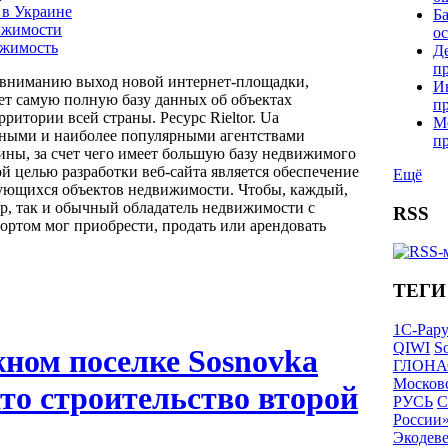
 в Украине
Б
ижимости
о
ижимость
Д
п
 вниманию выход новой интернет-площадки,
И
яет самую полную базу данных об объектах
п
ритории всей страны. Ресурс Rieltor. Ua
М
пными и наиболее популярными агентствами
п
ны, за счет чего имеет большую базу недвижимого
й целью разработки веб-сайта является обеспечение
Ещё
бующихся объектов недвижимости. Чтобы, каждый,
р, так и обычный обладатель недвижимости с
RSS
ртом мог приобрести, продать или арендовать
ТЕГИ
1С-Рар
QIWI
So
жном поселке Sosnovka
ГЛОНА
Московс
то строительство второй
РУСЬ
С
России
Экодев