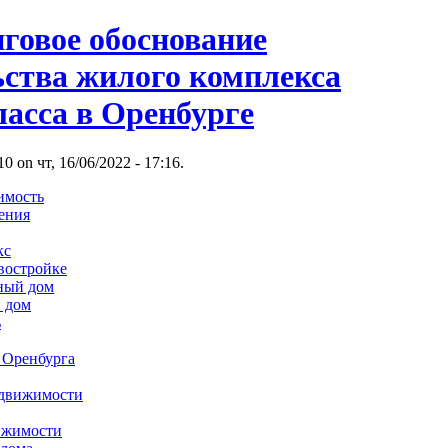
говое обоснование
ьства жилого комплекса
ласса в Оренбурге
 on чт, 16/06/2022 - 17:16.
имость
ения
кс
востройке
ный дом
 дом
ь
 Оренбурга
едвижимости
ижимости