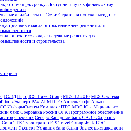
анкротство в рассрочку: Доступный путь к финансовому
свобождению
ешевые авиабилеты из Сочи: Стратегия поиска выгодных
редложений
ндустриальные масла оптом: надежные решения для
ромышленности
еталлопрокат со склада: надежные решения для
ромышленности и строительства
ус
1С:ВДГБ
1с
ICS Travel Group
MES-T2 2010
MES-Система
ftline
«Эксперт РА»
АРМ ПТО
Апрель Софт
Аркан
СС
ИнформСистем
Комплекс ПТО
МЭС Юга
Мариэнерго
кий банк Сбербанка России
ОГК
Программное обеспечение
аратов
Сбербанк
Северо-Западный банк ОАО «Сбербанк
»
Сочи
ТГК
Туроператор ICS Travel Group
ФСК ЕЭС
елопмент
Эксперт РА
акция
банк
банки
бизнес
выставка
дети