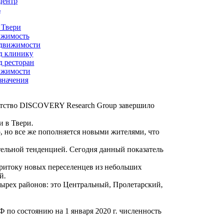
центр
ь
 Твери
ижимость
едвижимости
д клинику
 ресторан
ижимости
значения
нтство DISCOVERY Research Group завершило
 в Твери.
, но все же пополняется новыми жителями, что
ельной тенденцией. Сегодня данный показатель
притоку новых переселенцев из небольших
й.
тырех районов: это Центральный, Пролетарский,
по состоянию на 1 января 2020 г. численность