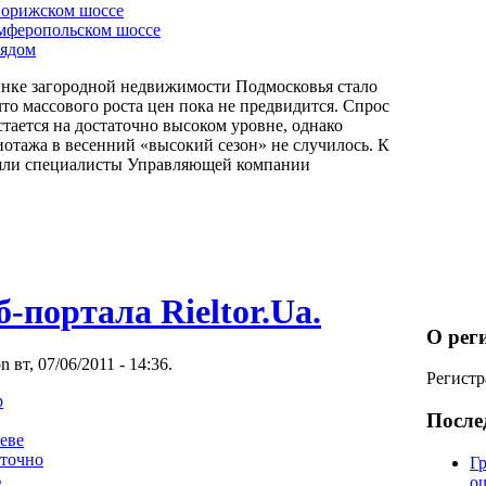
ворижском шоссе
мферопольском шоссе
рядом
ынке загородной недвижимости Подмосковья стало
что массового роста цен пока не предвидится. Спрос
стается на достаточно высоком уровне, однако
иотажа в весенний «высокий сезон» не случилось. К
шли специалисты Управляющей компании
б-портала Rieltor.Ua.
О рег
n вт, 07/06/2011 - 14:36.
Регистр
р
После
еве
уточно
Гр
ь
о