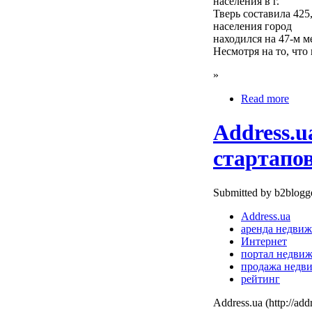
населения в г.
Тверь составила 425
населения город
находился на 47-м м
Несмотря на то, что
»
Read more
Address.
стартапо
Submitted by b2blogge
Address.ua
аренда недви
Интернет
портал недви
продажа недв
рейтинг
Address.ua (http://a