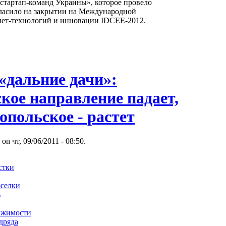
стартап-команд Украины», которое провело
огласило на закрытии на Международной
ет-технологий и инновации IDCEE-2012.
«дальние дачи»:
кое направление падает,
польское - растет
 on чт, 09/06/2011 - 08:50.
стки
оселки
ь
ижимости
дряда