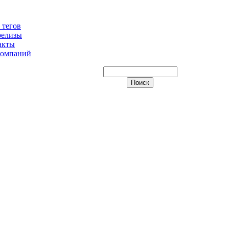
 тегов
релизы
акты
компаний