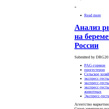
»
Read more
Анализ р
на берем
России
Submitted by DRG2010
PAG-гормон
прогестерон
Сельское хозя
экспресс-тест
экспресс-тест
экспресс-тест
животных
Экспресс-тест
Агентство маркети
Group завершило исс