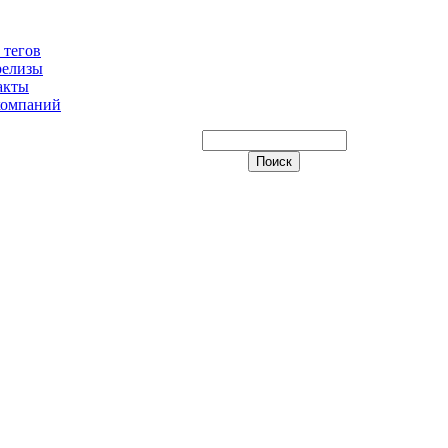
 тегов
релизы
акты
компаний