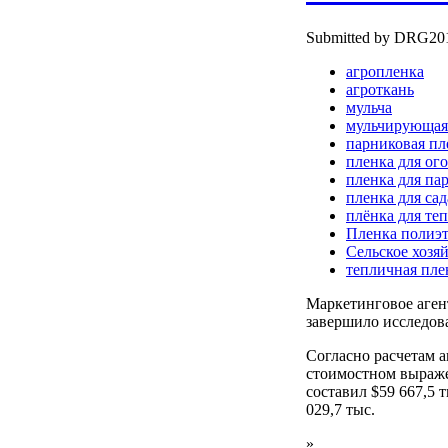
Submitted by DRG2010
агропленка
агроткань
мульча
мульчирующая
парниковая пл
пленка для ог
пленка для па
пленка для сад
плёнка для те
Пленка полиэ
Сельское хозя
тепличная пле
Маркетинговое аге
завершило исследов
Согласно расчетам 
стоимостном выраже
составил $59 667,5 т
029,7 тыс.
»