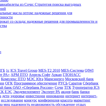
дению
авиабилеты из Сочи: Стратегия поиска выгодных
ний
альные масла оптом: надежные решения для
енности
рокат со склада: надежные решения для промышленности и
ства
ДГБ
1с
ICS Travel Group
MES-T2 2010
MES-Система
QIWI
рт РА»
АРМ ПТО
Апрель Софт
Аркан
ГЛОНАСС
Комплекс ПТО
МЭС Юга
Мариэнерго
Московский банк
сии
ОГК
Программное обеспечение
РУСЬ
Саратов
Сбербанк
ый банк ОАО «Сбербанк России»
Сочи
ТГК
Туроператор ICS
СК ЕЭС
Экодевелопмент
Эксперт РА
акция
банк
банки
а
дети
здоровье
инвестиции
инновации
интернет
интернет-
исследование
конкурс
конференция
красота
маркетинг
на
миц
надежность
недвижимость
обсуждение
отдых