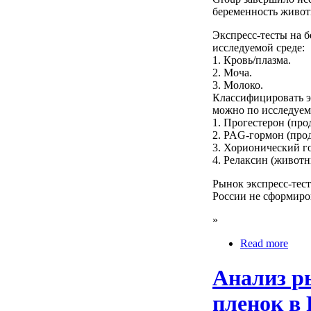
беременность живот
Экспресс-тесты на 
исследуемой среде:
1. Кровь/плазма.
2. Моча.
3. Молоко.
Классифицировать э
можно по исследуем
1. Прогестерон (пр
2. PAG-гормон (про
3. Хорионический г
4. Релаксин (живот
Рынок экспресс-тес
России не сформиро
»
Read more
Анализ р
пленок в 