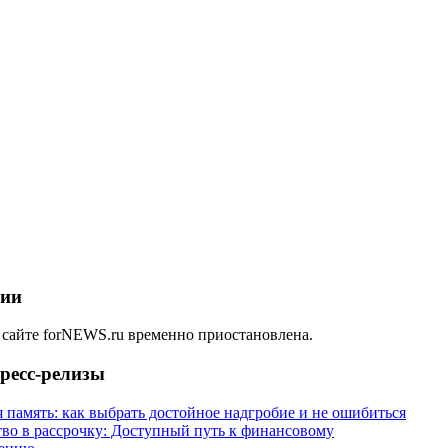
ции
 сайте forNEWS.ru временно приостановлена.
ресс-релизы
 память: как выбрать достойное надгробие и не ошибиться
тво в рассрочку: Доступный путь к финансовому