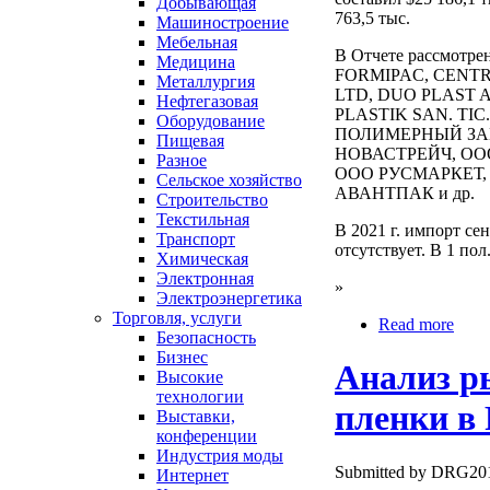
Добывающая
763,5 тыс.
Машиностроение
Мебельная
В Отчете рассмотрен
Медицина
FORMIPAC, CENTR
Металлургия
LTD, DUO PLAST 
Нефтегазовая
PLASTIK SAN. TI
Оборудование
ПОЛИМЕРНЫЙ ЗА
Пищевая
НОВАСТРЕЙЧ, ОО
Разное
ООО РУСМАРКЕТ,
Сельское хозяйство
АВАНТПАК и др.
Строительство
Текстильная
В 2021 г. импорт се
Транспорт
отсутствует. В 1 пол
Химическая
Электронная
»
Электроэнергетика
Торговля, услуги
Read more
Безопасность
Бизнес
Анализ р
Высокие
технологии
пленки в 
Выставки,
конференции
Индустрия моды
Submitted by DRG2010
Интернет