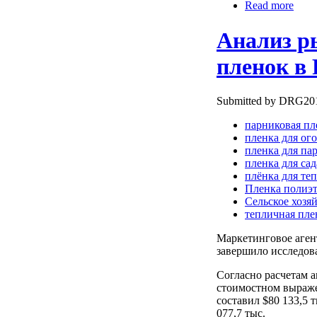
Read more
Анализ р
пленок в 
Submitted by DRG2010
парниковая пл
пленка для ог
пленка для па
пленка для сад
плёнка для те
Пленка полиэ
Сельское хозя
тепличная пле
Маркетинговое аге
завершило исследов
Согласно расчетам 
стоимостном выраже
составил $80 133,5 т
077,7 тыс.