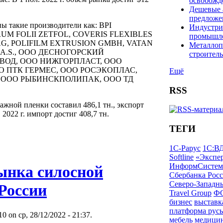
освобож
Дешевые 
предложе
ы такие производители как: BPI
Индустри
UM FOLII ZETFOL, COVERIS FLEXIBLES
промышл
AG, POLIFILM EXTRUSION GMBH, VATAN
Металлоп
C.A.S., ООО ДЕСНОГОРСКИЙ
строитель
ВОД, ООО НИЖГОРПЛАСТ, ООО
О ПТК ГЕРМЕС, ООО РОСЭКОПЛАС,
Ещё
 ООО РЫБИНСКПОЛИПАК, ООО ТД
RSS
нажной пленки составил 486,1 тн., экспорт
. 2022 г. импорт достиг 408,7 тн.
ТЕГИ
1С-Рарус
1С:В
Softline
«Экспе
ИнформСистем
ынка силосной
Сбербанка Рос
Северо-Западн
России
Travel Group
Ф
бизнес
выставк
платформа русь
 on ср, 28/12/2022 - 21:37.
мебель
медици