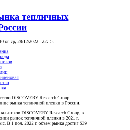
ынка тепличных
России
 on ср, 28/12/2022 - 22:15.
енка
орода
рников
а
плиц
тиленовая
йство
нка
нтство DISCOVERY Research Group
ание рынка тепличной пленки в России.
аналитиков DISCOVERY Research Group, в
нии рынок тепличной пленки в 2021 г.
ыс. В 1 пол. 2022 г. объем рынка достиг $39