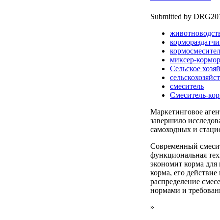
Submitted by DRG2010
животноводст
кормораздатчи
кормосмесите
миксер-кормор
Сельское хозя
сельскохозяйс
смеситель
Смеситель-кор
Маркетинговое аге
завершило исследов
самоходных и стаци
Современный смеси
функциональная тех
экономит корма для 
корма, его действие
распределение смесе
нормами и требован
»