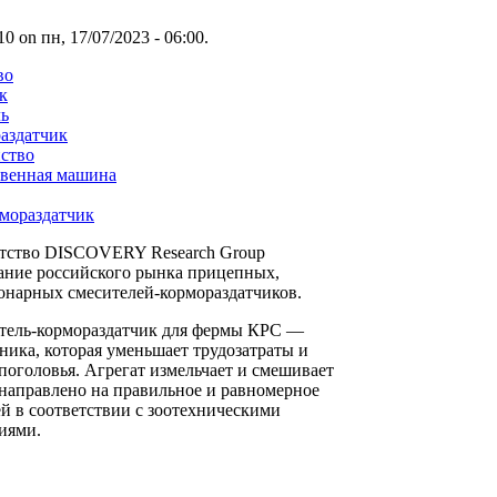
 on пн, 17/07/2023 - 06:00.
во
к
ль
аздатчик
йство
твенная машина
мораздатчик
нтство DISCOVERY Research Group
ание российского рынка прицепных,
онарных смесителей-кормораздатчиков.
тель-кормораздатчик для фермы КРС —
ника, которая уменьшает трудозатраты и
поголовья. Агрегат измельчает и смешивает
 направлено на правильное и равномерное
й в соответствии с зоотехническими
иями.