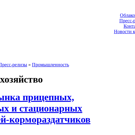
Облако
Пресс-
Конт
Новости 
Пресс-релизы
»
Промышленность
хозяйство
ынка прицепных,
ых и стационарных
ей-кормораздатчиков