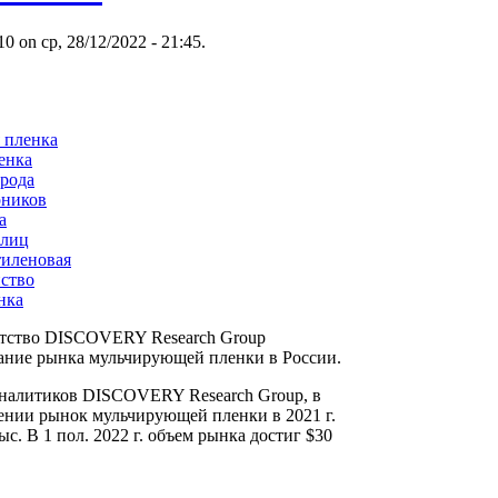
 on ср, 28/12/2022 - 21:45.
 пленка
енка
орода
рников
а
плиц
тиленовая
йство
нка
нтство DISCOVERY Research Group
ание рынка мульчирующей пленки в России.
аналитиков DISCOVERY Research Group, в
нии рынок мульчирующей пленки в 2021 г.
ыс. В 1 пол. 2022 г. объем рынка достиг $30