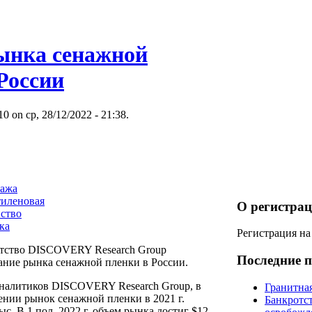
ынка сенажной
России
 on ср, 28/12/2022 - 21:38.
нажа
тиленовая
О регистра
йство
ка
Регистрация на
нтство DISCOVERY Research Group
Последние п
ание рынка сенажной пленки в России.
аналитиков DISCOVERY Research Group, в
Гранитная
нии рынок сенажной пленки в 2021 г.
Банкротс
ыс. В 1 пол. 2022 г. объем рынка достиг $12