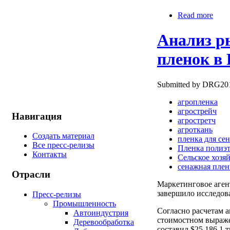
Read more
Анализ р
пленок в 
Submitted by DRG2010
агропленка
агрострейч
Навигация
агростретч
агроткань
Создать материал
пленка для се
Все пресс-релизы
Пленка полиэ
Контакты
Сельское хозя
сенажная плен
Отрасли
Маркетинговое аге
завершило исследов
Пресс-релизы
Промышленность
Согласно расчетам 
Автоиндустрия
стоимостном выраже
Деревообработка
составил $25 186,1 т