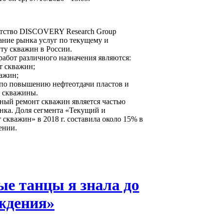
нтство DISCOVERY Research Group
ание рынка услуг по текущему и
ту скважин в России.
абот различного назначения являются:
т скважин;
ажин;
по повышению нефтеотдачи пластов и
 скважины.
ный ремонт скважин является частью
нка. Доля сегмента «Текущий и
скважин» в 2018 г. составила около 15% в
ении.
ые танцы я знала до
ождения»