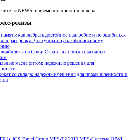
 сайте forNEWS.ru временно приостановлена.
ресс-релизы
 память: как выбрать достойное надгробие и не ошибиться
во в рассрочку: Доступный путь к финансовому
ению
виабилеты из Сочи: Стратегия поиска выгодных
ний
льные масла оптом: надежные решения для
нности
окат со склада: надежные решения для промышленности и
ства
ГБ
1с
ICS Travel Group
MES-T2 2010
MES-Система
QIWI