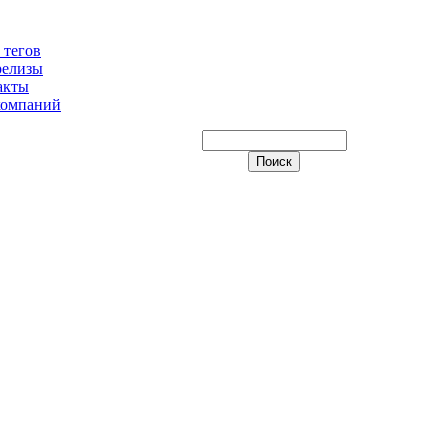
 тегов
релизы
акты
компаний