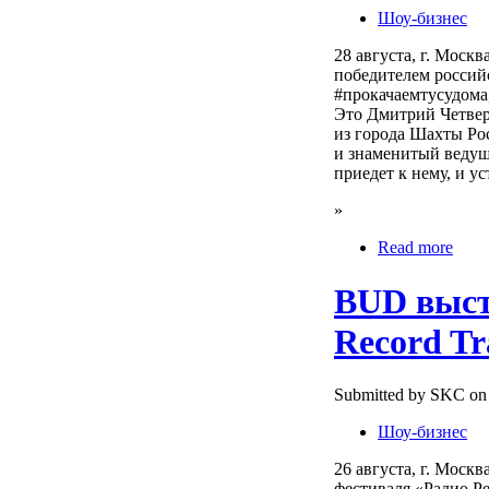
Шоу-бизнес
28 августа, г. Москв
победителем россий
#прокачаемтусудома
Это Дмитрий Четверик
из города Шахты Рост
и знаменитый ведущ
приедет к нему, и у
»
Read more
BUD выст
Record Tr
Submitted by SKC on 
Шоу-бизнес
26 августа, г. Моск
фестиваля «Радио Ре