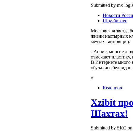
Submitted by mx-logist
Новости Росс
Шоу-бизнес
Московская звезда б
жизни настырных кл
мечтах танцовщиц.
- Анаис, многие лю
отмечают пластику,
В Интернете много 
обучались беллидан
»
Read more
Xzibit пр
Шахтах!
Submitted by SKC on 