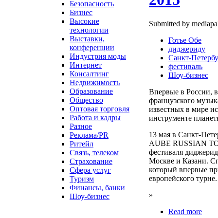
Безопасность
Бизнес
Высокие
Submitted by mediapali
технологии
Выставки,
Готье Обе
конференции
диджериду
Индустрия моды
Санкт-Петерб
Интернет
фестиваль
Консалтинг
Шоу-бизнес
Недвижимость
Образование
Впервые в России, 
Общество
французского музыка
Оптовая торговля
известных в мире и
Работа и кадры
инструменте планет
Разное
13 мая в Санкт-Пет
Реклама/PR
AUBE RUSSIAN TOUR
Ритейл
фестиваля диджери
Связь, телеком
Москве и Казани. С
Страхование
который впервые при
Сфера услуг
европейского турне.
Туризм
Финансы, банки
»
Шоу-бизнес
Read more