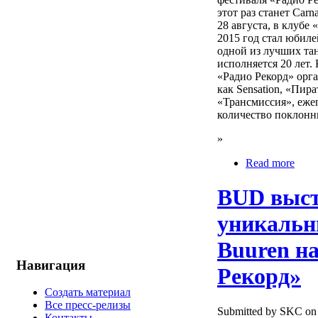
этот раз станет Carn
28 августа, в клубе
2015 год стал юбиле
одной из лучших та
исполняется 20 лет.
«Радио Рекорд» орг
как Sensation, «Пир
«Трансмиссия», еже
количество поклонн
»
Read more
BUD выст
уникальн
Buuren н
Навигация
Рекорд»
Создать материал
Все пресс-релизы
Submitted by SKC on 
Контакты