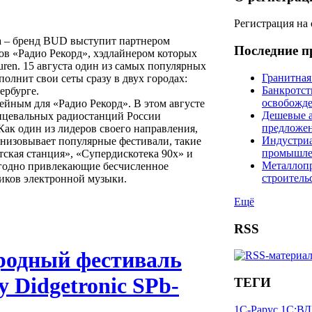
Регистрация на
ва – бренд BUD выступит партнером
Последние п
в «Радио Рекорд», хэдлайнером которых
uren. 15 августа один из самых популярных
Гранитная
олнит свои сеты сразу в двух городах:
Банкротст
ербурге.
освобожд
ейным для «Радио Рекорд». В этом августе
Дешевые а
нцевальных радиостанций России
предложе
 Как один из лидеров своего направления,
Индустриа
анизовывает популярные фестивали, такие
промышле
атская станция», «Супердискотека 90х» и
Металлопр
годно привлекающие бесчисленное
строитель
иков электронной музыки.
Ещё
RSS
одный фестиваль
 Didgetronic SPb-
ТЕГИ
1С-Рарус
1С:ВД