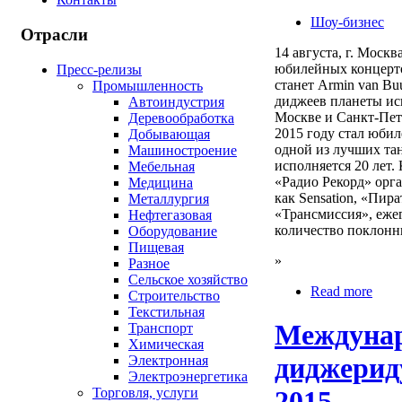
Шоу-бизнес
Отрасли
14 августа, г. Моск
юбилейных концерто
Пресс-релизы
станет Armin van Bu
Промышленность
диджеев планеты исп
Автоиндустрия
Москве и Санкт-Пет
Деревообработка
2015 году стал юбил
Добывающая
одной из лучших та
Машиностроение
исполняется 20 лет.
Мебельная
«Радио Рекорд» орг
Медицина
как Sensation, «Пир
Металлургия
«Трансмиссия», еже
Нефтегазовая
количество поклонн
Оборудование
Пищевая
»
Разное
Сельское хозяйство
Read more
Строительство
Текстильная
Междунар
Транспорт
Химическая
диджериду
Электронная
Электроэнергетика
Торговля, услуги
2015