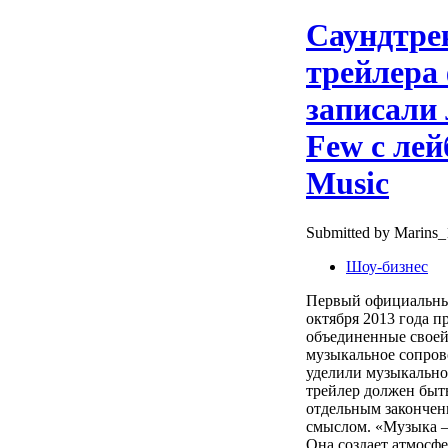
Саундтре
трейлера
записали
Few с лей
Music
Submitted by Marins_1
Шоу-бизнес
Первый официальный
октября 2013 года п
объединенные своей
музыкальное сопров
уделили музыкально
трейлер должен быть
отдельным закончен
смыслом. «Музыка –
Она создает атмосфе