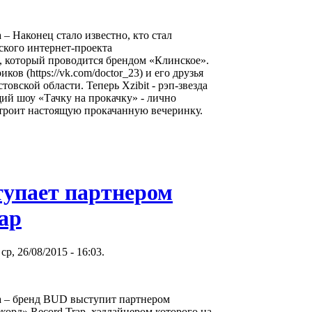
а – Наконец стало известно, кто стал
ского интернет-проекта
, который проводится брендом «Клинское».
ов (https://vk.com/doctor_23) и его друзья
овской области. Теперь Xzibit - рэп-звезда
ий шоу «Тачку на прокачку» - лично
строит настоящую прокачанную вечеринку.
упает партнером
ap
ср, 26/08/2015 - 16:03.
ва – бренд BUD выступит партнером
корд» Record Trap, хэдлайнером которого на