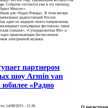
age. Событие состоится уже в эту пятницу,
 «Space Moscow».
йным для «Радио Рекорд». В этом месяце
нцевальных радиостанций России
 Как один из лидеров своего направления,
анизовывает популярные фестивали, такие
атская станция», «Супердискотека 90х» и
годно привлекающие бесчисленное
иков электронной музыки.
упает партнером
ых шоу Armin van
а юбилее «Радио
пт, 14/08/2015 - 11:30.
О регистрац