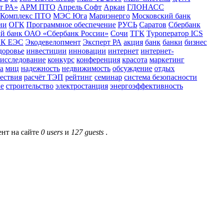
т РА»
АРМ ПТО
Апрель Софт
Аркан
ГЛОНАСС
Комплекс ПТО
МЭС Юга
Мариэнерго
Московский банк
ии
ОГК
Программное обеспечение
РУСЬ
Саратов
Сбербанк
й банк ОАО «Сбербанк России»
Сочи
ТГК
Туроператор ICS
К ЕЭС
Экодевелопмент
Эксперт РА
акция
банк
банки
бизнес
доровье
инвестиции
инновации
интернет
интернет-
исследование
конкурс
конференция
красота
маркетинг
а
миц
надежность
недвижимость
обсуждение
отдых
ествия
расчёт ТЭП
рейтинг
семинар
система безопасности
ие
строительство
электростанция
энергоэффективность
нт на сайте
0 users
и
127 guests
.