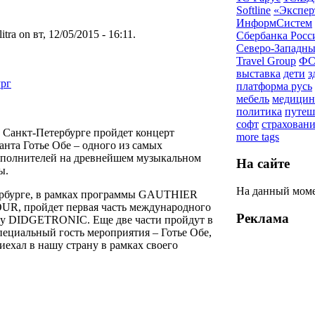
Softline
«Экспер
ИнформСистем
tra on вт, 12/05/2015 - 16:11.
Сбербанка Росс
Северо-Западны
Travel Group
ФС
выставка
дети
з
ург
платформа русь
мебель
медицин
политика
путеш
софт
страхован
в Санкт-Петербурге пройдет концерт
more tags
нта Готье Обе – одного из самых
сполнителей на древнейшем музыкальном
На сайте
ы.
На данный моме
ербурге, в рамках программы GAUTHIER
, пройдет первая часть международного
Реклама
ду DIDGETRONIC. Еще две части пройдут в
пециальный гость мероприятия – Готье Обе,
ехал в нашу страну в рамках своего