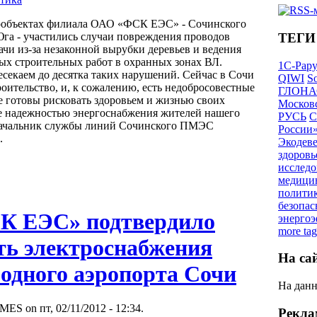
ообъектах филиала ОАО «ФСК ЕЭС» - Сочинского
ТЕГИ
а - участились случаи повреждения проводов
чи из-за незаконной вырубки деревьев и ведения
х строительных работ в охранных зонах ВЛ.
1С-Рар
секаем до десятка таких нарушений. Сейчас в Сочи
QIWI
So
роительство, и, к сожалению, есть недобросовестные
ГЛОНА
е готовы рисковать здоровьем и жизнью своих
Московс
же надежностью энергоснабжения жителей нашего
РУСЬ
С
 начальник службы линий Сочинского ПМЭС
России
.
Экодев
здоровь
исследо
медици
полити
безопас
К ЕЭС» подтвердило
энерго
more tag
ть электроснабжения
На са
одного аэропорта Сочи
На данн
MES on пт, 02/11/2012 - 12:34.
Рекла