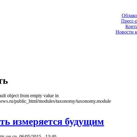
Облако
Пресс-
Конт
Новости 
ть
ult object from empty value in
news.ru/public_html/modules/taxonomy/taxonomy.module
ть измеряется будущим
tic on ср, 06/05/2015 - 13:40.