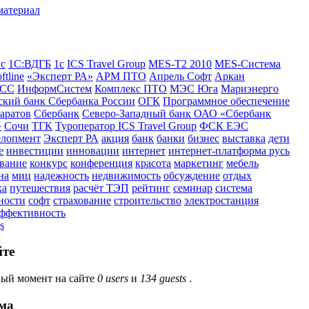
ус
1С:ВДГБ
1с
ICS Travel Group
MES-T2 2010
MES-Система
ftline
«Эксперт РА»
АРМ ПТО
Апрель Софт
Аркан
СС
ИнформСистем
Комплекс ПТО
МЭС Юга
Мариэнерго
кий банк Сбербанка России
ОГК
Программное обеспечение
аратов
Сбербанк
Северо-Западный банк ОАО «Сбербанк
»
Сочи
ТГК
Туроператор ICS Travel Group
ФСК ЕЭС
елопмент
Эксперт РА
акция
банк
банки
бизнес
выставка
дети
е
инвестиции
инновации
интернет
интернет-платформа русь
вание
конкурс
конференция
красота
маркетинг
мебель
на
миц
надежность
недвижимость
обсуждение
отдых
ка
путешествия
расчёт ТЭП
рейтинг
семинар
система
ности
софт
страхование
строительство
электростанция
эффективность
s
йте
ый момент на сайте
0 users
и
134 guests
.
ма