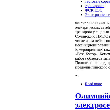
тестовые соре
тренировка
ФСК ЕЭС
Электроэнерге
Филиал ОАО «ФСК Е
электрических сете
тренировку с целью
Сочинского ПМЭС п
числе из-за неблаг
несанкционированны
В мероприятиях так
«Роза Хутор». Коне
работа объектов маг
Поляне на период п
предолимпийского с
»
Read more
Олимпийс
электрос