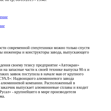
ение
ние
ости современной спецтехники можно только спустя
ены инженеры и конструкторы завода, выпускающего
ждения своему тезису предприятие «Автокран»
и на запасные части к своей технике выпуска 90-х и
 таких заявок поступила в начале мая от крупного
СУАЛ»: Надвоицкого алюминиевого завода
й алюминиевой компании. Расположенный в
 заказчик выпускает алюминиевые сплавы и входит
Русал» - крупнейшего в мире производителя
ма.