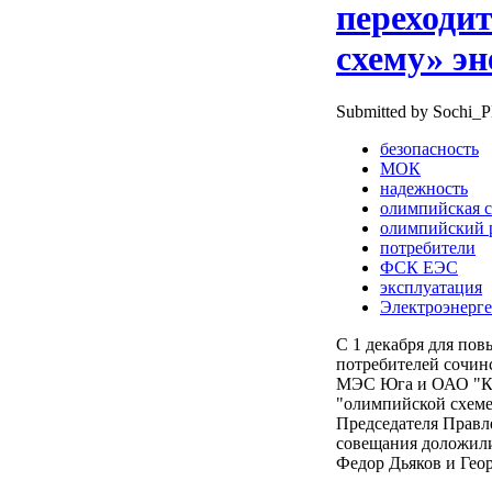
переходи
схему» э
Submitted by Sochi_P
безопасность
МОК
надежность
олимпийская 
олимпийский 
потребители
ФСК ЕЭС
эксплуатация
Электроэнерге
С 1 декабря для по
потребителей сочинс
МЭС Юга и ОАО "Куб
"олимпийской схеме
Председателя Правл
совещания доложили
Федор Дьяков и Гео