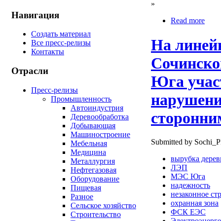
»
Навигация
Read more
Создать материал
На линей
Все пресс-релизы
Контакты
Сочинско
Отрасли
Юга учас
Пресс-релизы
нарушени
Промышленность
Автоиндустрия
сторонни
Деревообработка
Добывающая
Машиностроение
Submitted by Sochi_P
Мебельная
Медицина
вырубка дерев
Металлургия
ЛЭП
Нефтегазовая
МЭС Юга
Оборудование
надежность
Пищевая
незаконное ст
Разное
охранная зона
Сельское хозяйство
ФСК ЕЭС
Строительство
Электроэнерге