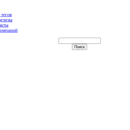
 тегов
релизы
акты
компаний