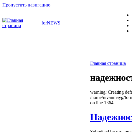
Пропустить навигацию
.
forNEWS
Главная страница
надежнос
warning: Creating defa
/home/i/ivanmayg/for
on line 1364.
Надежнос
Submitted by mx-logis