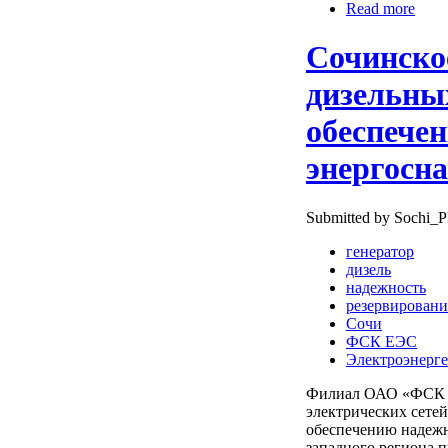
Read more
Сочинско
дизельны
обеспече
энергосн
Submitted by Sochi_P
генератор
дизель
надежность
резервировани
Сочи
ФСК ЕЭС
Электроэнерге
Филиал ОАО «ФСК Е
электрических сете
обеспечению надежн
западного региона 