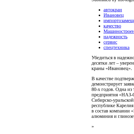
автокран
Ивановец
импортозамещ
качество
Машинострое
надежность
сервис
спецтехника
Убедиться в надежн
десятки лет – увер
краны «Ивановец».
В качестве подтвер
демонстрирует заявк
80-х годов. Одна из
предприятия «НАЗ-
Сибирско-уральско
республике Карелия
в состав компании «
алюминия и глинозе
»