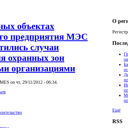
О рег
ных объектах
Регистр
го предприятия МЭС
После
тились случаи
Гр
я охранных зон
о
Б
ми организациями
о
Д
п
MES on чт, 29/11/2012 - 06:34.
И
п
ьев
М
п
Ещё
роительство
RSS
тика