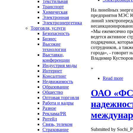
Текстильная
Транспорт
На линейных энерг
Химическая
предприятия МЭС Юг
Электронная
линий электропереда
Электроэнергетика
несанкционированны
Торговля, услуги
«Мы ежемесячно пре
Безопасность
ведется активное ст
Бизнес
подрядчики, которы
Высокие
сотрудников, а так
технологии
города», - говорит
Выставки,
Владимир Кустюров
конференции
Индустрия моды
»
Интернет
Консалтинг
Read more
Недвижимость
Образование
ОАО «ФС
Общество
Оптовая торговля
надежнос
Работа и кадры
Разное
междунар
Реклама/PR
Ритейл
Связь, телеком
Submitted by Sochi_P
Страхование