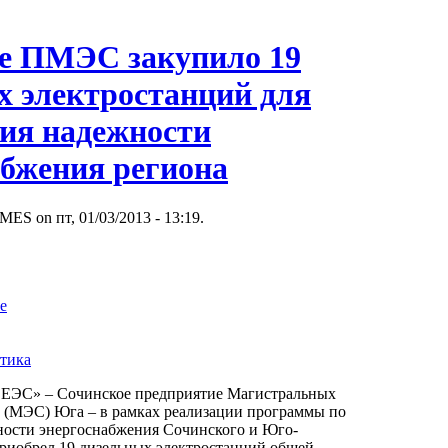
е ПМЭС закупило 19
х электростанций для
ния надежности
абжения региона
MES on пт, 01/03/2013 - 13:19.
е
тика
ЭС» – Сочинское предприятие Магистральных
й (МЭС) Юга – в рамках реализации программы по
ости энергоснабжения Сочинского и Юго-
приобрел 19 дизельных электростанций общей