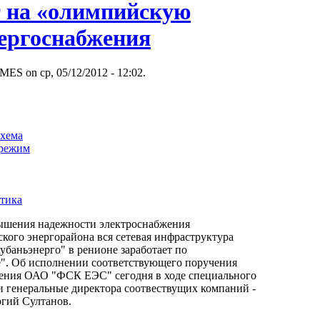
т на «олимпийскую
нергоснабжения
MES on ср, 05/12/2012 - 12:02.
схема
режим
тика
вышения надежности электроснабжения
кого энергорайона вся сетевая инфраструктура
аньэнерго" в ренионе заработает по
". Об исполнении соответствующего поручения
ения ОАО "ФСК ЕЭС" сегодня в ходе специального
 генеральные директора соотвествущих компаний -
ргий Султанов.