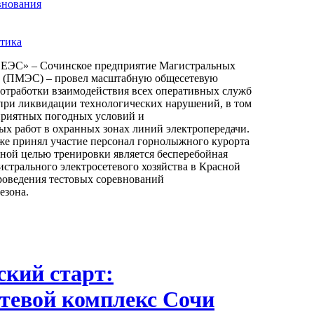
внования
тика
ЭС» – Сочинское предприятие Магистральных
й (ПМЭС) – провел масштабную общесетевую
 отработки взаимодействия всех оперативных служб
ри ликвидации технологических нарушений, в том
оприятных погодных условий и
х работ в охранных зонах линий электропередачи.
же принял участие персонал горнолыжного курорта
чной целью тренировки является бесперебойная
истрального электросетевого хозяйства в Красной
роведения тестовых соревнований
езона.
кий старт:
етевой комплекс Сочи