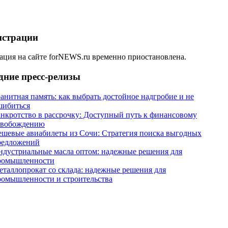
истрации
ация на сайте forNEWS.ru временно приостановлена.
дние пресс-релизы
анитная память: как выбрать достойное надгробие и не
шибиться
анкротство в рассрочку: Доступный путь к финансовому
свобождению
ешевые авиабилеты из Сочи: Стратегия поиска выгодных
редложений
ндустриальные масла оптом: надежные решения для
ромышленности
еталлопрокат со склада: надежные решения для
ромышленности и строительства