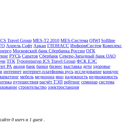
ICS Travel Group
MES-T2 2010
MES-Система
QIWI
Softline
ТО
Апрель Софт
Аркан
ГЛОНАСС
ИнформСистем
Комплекс
нерго
Московский банк Сбербанка России
ОГК
ение
РУСЬ
Саратов
Сбербанк
Северо-Западный банк ОАО
очи
ТГК
Туроператор ICS Travel Group
ФСК ЕЭС
ерт РА
акция
банк
банки
бизнес
выставка
дети
здоровье
и
интернет
интернет-платформа русь
исследование
конкурс
маркетинг
мебель
медицина
миц
надежность
недвижимость
литика
путешествия
расчёт ТЭП
рейтинг
семинар
система
ахование
строительство
электростанция
 сайте
0 users
и
1 guest
.