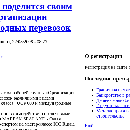
 поделится своим
рганизации
одных перевозок
on пт, 22/08/2008 - 08:25.
О регистрации
ых
Регистрация на сайте
Последние пресс-
Гранитная памят
рамма рабочей группы «Организация
Банкротство в р
евозок различными видами
Дешевые авиаби
р-класса «UCP 600 и международные
Индустриальные
Металлопрокат 
ы по взаимодействию с ключевыми
строительства
ии MAERSK SEALAND - Ольга
спертом на мастер-классе ICC Russia
Ещё
едующих вопросов: