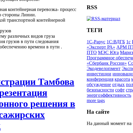
RSS
ная контейнерная перевозка- процесс
со стороны Линии.
кой транспортной контейнерной
ТЕГИ
грузов
ему различных видов груза
ия грузов в пути следования
1С-Рарус
1С:ВДГБ
1с
 обеспечению времени в пути .
«Эксперт РА»
АРМ П
ПТО
МЭС Юга
Мариэ
Программное обеспеч
«Сбербанк России»
С
Экодевелопмент
Эксп
инвестиции
инноваци
страции Тамбова
конференция
красота
обсуждение
отдых
по
резентация
безопасности
софт
стр
энергоэффективность
more tags
онного решения в
На сайте
ссажирских
к
На данный момент на