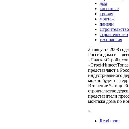
дом
клеенные
кровля
монтаж
панели
Строительство
строительство
технология
25 августа 2008 год
России дома из кле
«Палекс-Строй» сов
«СтройИнвестТопаз
представляют в Рос
индустриального де
можно будет на тер
В течение 5-ти дней
строительство дерев
представители прес
монтажа дома по но
»
Read more