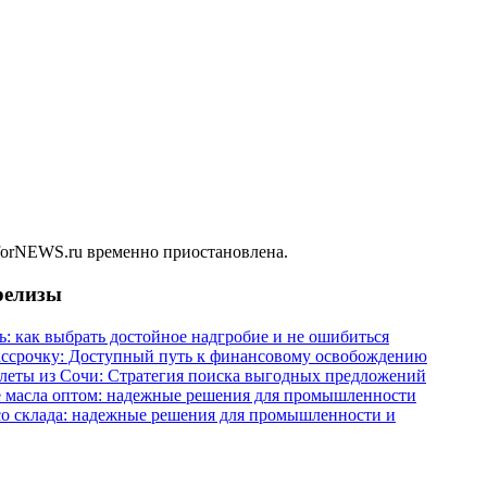
 forNEWS.ru временно приостановлена.
релизы
ь: как выбрать достойное надгробие и не ошибиться
ассрочку: Доступный путь к финансовому освобождению
леты из Сочи: Стратегия поиска выгодных предложений
 масла оптом: надежные решения для промышленности
со склада: надежные решения для промышленности и