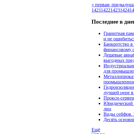
« первая
‹ предыдущ
1421
1422
1423
1424
1
Последнее в дн
Гранитная пам
и не ошибитьс
Банкротство в
финансовому 
Дешевые авиаб
выгодных пре
Индустриальн
для промышле
Металлопрокат
промышленнос
Гидроизоляция
лучшей цене в
Прокси-сервер
Юридический к
лиц
Виды сейфов. 
Десять основн
Ещё