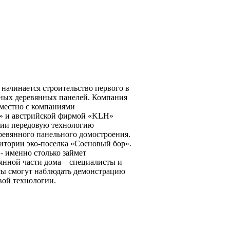
а начинается строительство первого в
еных деревянных панелей. Компания
местно с компаниями
» и австрийской фирмой «KLH»
сии передовую технологию
ревянного панельного домостроения.
ритории эко-поселка «Сосновый бор».
 - именно столько займет
янной части дома – специалисты и
сы смогут наблюдать демонстрацию
вой технологии.