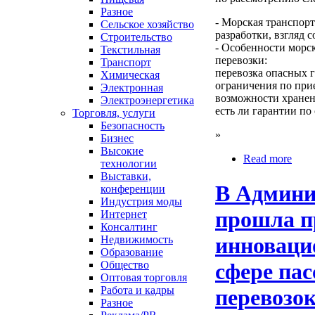
Разное
- Морская транспорт
Сельское хозяйство
разработки, взгляд 
Строительство
- Особенности морс
Текстильная
перевозки:
Транспорт
перевозка опасных 
Химическая
ограничения по при
Электронная
возможности хранен
Электроэнергетика
есть ли гарантии по
Торговля, услуги
Безопасность
»
Бизнес
Высокие
Read more
технологии
Выставки,
В Админи
конференции
Индустрия моды
прошла п
Интернет
Консалтинг
инноваци
Недвижимость
Образование
сфере па
Общество
Оптовая торговля
Работа и кадры
перевозо
Разное