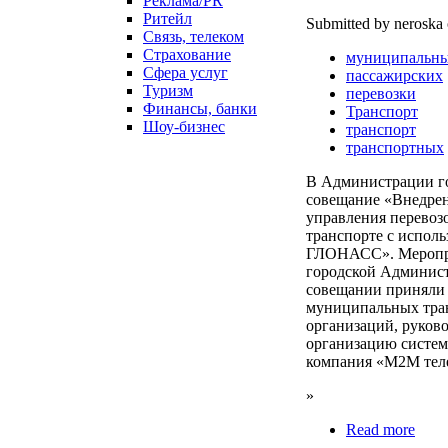
Реклама/PR
Ритейл
Submitted by neroska 
Связь, телеком
Страхование
муниципальн
Сфера услуг
пассажирских
Туризм
перевозки
Финансы, банки
Транспорт
Шоу-бизнес
транспорт
транспортных
В Администрации го
совещание «Внедре
управления перевоз
транспорте с испол
ГЛОНАСС». Меропри
городской Админис
совещании приняли 
муниципальных тра
организаций, руково
организацию систем
компания «М2М теле
»
Read more