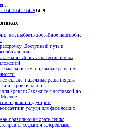
ая
…
425
1426
1427
1428
1429
евниках
ять: как выбрать достойное надгробие
я
 рассрочку: Доступный путь к
освобождению
илеты из Сочи: Стратегия поиска
дложений
ые масла оптом: надежные решения
нности
 со склада: надежные решения для
ти и строительства
 для кровли: Закажите с доставкой по
 Москве
ы в игровой индустрии
онсалтинг услуги для физических
Как правильно выбрать сейф?
ых правил создания телерекламы