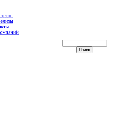
 тегов
релизы
акты
компаний