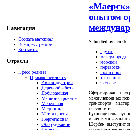
«Маерск»
опытом о
междунар
Навигация
Создать материал
Submitted by neroska 
Все пресс-релизы
Контакты
грузов
международн
Отрасли
морской
перевозки
Пресс-релизы
Транспорт
Промышленность
транспорт
Автоиндустрия
эксперт
Деревообработка
Сформирована прог
Добывающая
международных пер
Машиностроение
транспорта», масте
Мебельная
перевозки».
Медицина
Руководитель групп
Металлургия
клиентами компан
Нефтегазовая
Щербак, выступит эк
Оборудование
по рассмотрению сл
Пищевая