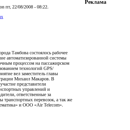
Реклама
on пт, 22/08/2008 - 08:22.
ых
рода Тамбова состоялось рабочее
ние автоматизированной системы
очным процессом на пассажирском
ьзованием технологий GPS/
ятие вел заместитель главы
трации Михаил Макаров. В
участие представители
нспортных управлений и
дители, ответственные за
ы транспортных перевозок, а так же
матика» и ООО «Air Telecom».