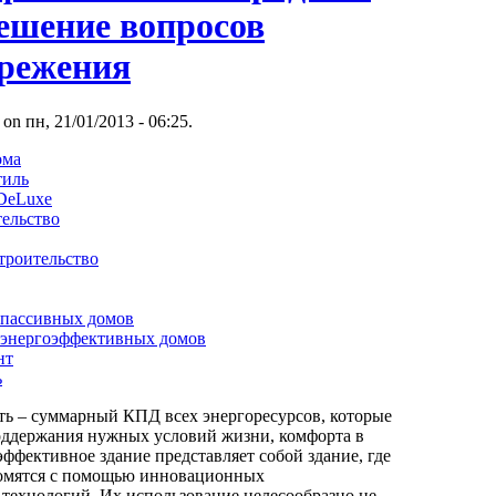
решение вопросов
ережения
 on пн, 21/01/2013 - 06:25.
ома
тиль
 DeLuxe
тельство
троительство
 пассивных домов
 энергоэффективных домов
нт
ь
ь – суммарный КПД всех энергоресурсов, которые
оддержания нужных условий жизни, комфорта в
ффективное здание представляет собой здание, где
номятся с помощью инновационных
технологий. Их использование целесообразно не