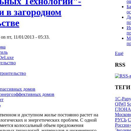
ьных Технологий"-
о
Б
и в загородном
о
Д
ьстве
п
И
п
 on пт, 11/01/2013 - 05:33.
М
п
ома
тиль
Ещё
 DeLuxe
тельство
RSS
троительство
ТЕГИ
 пассивных домов
 энергоэффективных домов
1С-Рар
нт
QIWI
So
ь
ГЛОНА
Московс
твенном и доступном жилье постоянно растет на
РУСЬ
С
ологических и энергетических проблем. С одной
России
имеется колоссальный объем предложения
Экодев
ельных технологий, материалов и инженерного