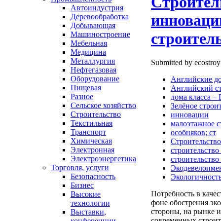
Строител
Автоиндустрия
инноваци
Деревообработка
Добывающая
строител
Машиностроение
Мебельная
Медицина
Металлургия
Submitted by ecostroy
Нефтегазовая
Оборудование
Английские д
Пищевая
Английский с
Разное
дома класса –
Сельское хозяйство
Зелёное строи
Строительство
инновации
Текстильная
малоэтажное с
Транспорт
особняков; ст
Химическая
Строительство
Электронная
строительство
Электроэнергетика
строительство
Торговля, услуги
Экодевелопме
Безопасность
Экологичност
Бизнес
Потребность в качес
Высокие
фоне обострения эк
технологии
стороны, на рынке 
Выставки,
современных строит
конференции