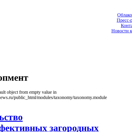
Облако
Пресс-
Конт
Новости 
опмент
ult object from empty value in
news.ru/public_html/modules/taxonomy/taxonomy.module
ьство
фективных загородных