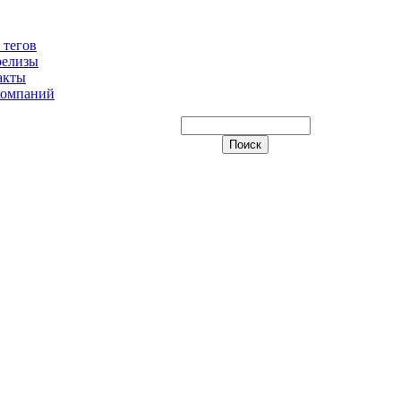
 тегов
релизы
акты
компаний