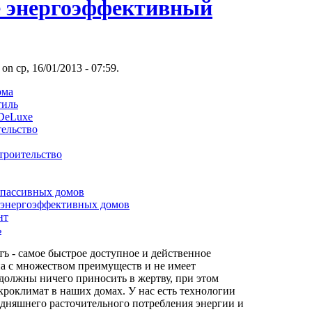
е энергоэффективный
 on ср, 16/01/2013 - 07:59.
ома
тиль
 DeLuxe
тельство
троительство
 пассивных домов
 энергоэффективных домов
нт
ь
ъ - самое быстрое доступное и действенное
на с множеством преимуществ и не имеет
 должны ничего приносить в жертву, при этом
роклимат в наших домах. У нас есть технологии
одняшнего расточительного потребления энергии и