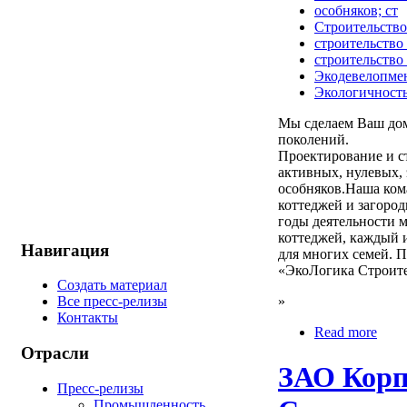
особняков; ст
Строительство
строительство
строительство
Экодевелопме
Экологичност
Мы сделаем Ваш до
поколений.
Проектирование и с
активных, нулевых,
особняков.Наша ком
коттеджей и загород
годы деятельности 
коттеджей, каждый 
Навигация
для многих семей. 
«ЭкоЛогика Строит
Создать материал
»
Все пресс-релизы
Контакты
Read more
Отрасли
ЗАО Кор
Пресс-релизы
Промышленность