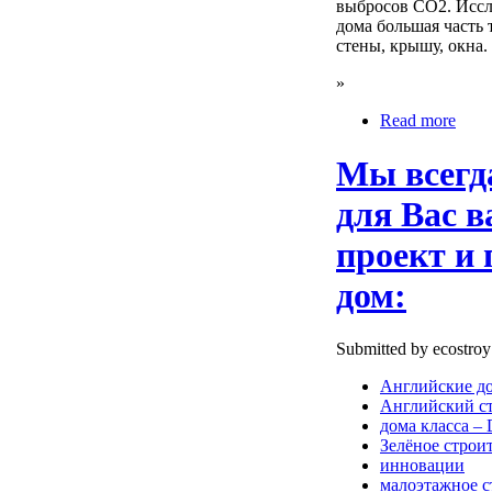
выбросов СО2. Иссл
дома большая часть 
стены, крышу, окна.
»
Read more
Мы всегд
для Вас в
проект и
дом:
Submitted by ecostroy
Английские д
Английский с
дома класса –
Зелёное строи
инновации
малоэтажное с