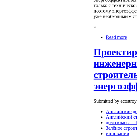
только с техническо
поэтому энергоэффе
уже необходимым ст
»
Read more
Проектир
инженерн
строител
энергоэф
Submitted by ecostroy
Английские д
Английский с
дома класса –
Зелёное строи
инновации