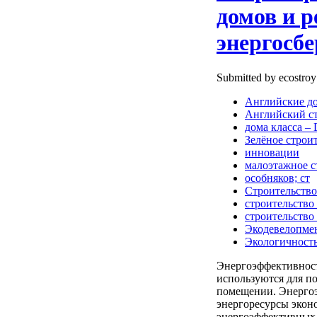
домов и 
энергосб
Submitted by ecostroy
Английские д
Английский с
дома класса –
Зелёное строи
инновации
малоэтажное с
особняков; ст
Строительство
строительство
строительство
Экодевелопме
Экологичност
Энергоэффективност
используются для п
помещении. Энергоэ
энергоресурсы эко
энергоэффективных 