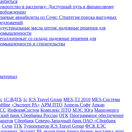
шибиться
анкротство в рассрочку: Доступный путь к финансовому
свобождению
ешевые авиабилеты из Сочи: Стратегия поиска выгодных
редложений
ндустриальные масла оптом: надежные решения для
ромышленности
еталлопрокат со склада: надежные решения для
ромышленности и строительства
ус
1С:ВДГБ
1с
ICS Travel Group
MES-T2 2010
MES-Система
ftline
«Эксперт РА»
АРМ ПТО
Апрель Софт
Аркан
СС
ИнформСистем
Комплекс ПТО
МЭС Юга
Мариэнерго
кий банк Сбербанка России
ОГК
Программное обеспечение
аратов
Сбербанк
Северо-Западный банк ОАО «Сбербанк
»
Сочи
ТГК
Туроператор ICS Travel Group
ФСК ЕЭС
елопмент
Эксперт РА
акция
банк
банки
бизнес
выставка
дети