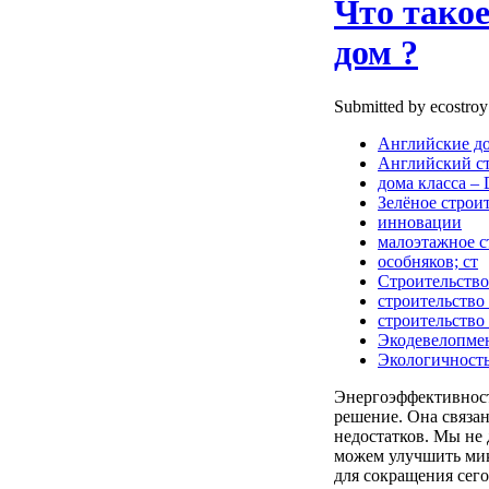
Что тако
дом ?
Submitted by ecostroy
Английские д
Английский с
дома класса –
Зелёное строи
инновации
малоэтажное с
особняков; ст
Строительство
строительство
строительство
Экодевелопме
Экологичност
Энергоэффективност
решение. Она связа
недостатков. Мы не
можем улучшить мик
для сокращения сег