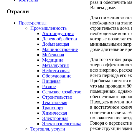
раза и обеспечить 
Вашем доме.
Отрасли
Для снижения экспл
Пресс-релизы
необходимо на этап
Промышленность
строительства дома 
Автоиндустрия
необходимые констр
Деревообработка
которые позволят о
Добывающая
минимальными затра
Машиностроение
доме длительное вре
Мебельная
Для того чтобы раз
Медицина
энергоэффективност
Металлургия
всю энергию, расход
Нефтегазовая
всего периода его э
Оборудование
Проблема климата в
Пищевая
что мы проводим 80
Разное
помещениях, однако
Сельское хозяйство
обеспечивают здоро
Строительство
Находясь внутри п
Текстильная
в достаточном колич
Транспорт
солнечного света. 
Химическая
положительное возде
Электронная
Говоря о перспектив
Электроэнергетика
реконструкции здан
Торговля, услуги