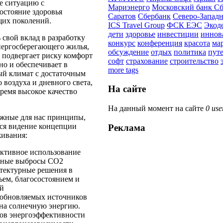
е ситуацию с
Мариэнерго
Московский банк Сб
остояние здоровья
Саратов
Сбербанк
Северо-Запад
щих поколений.
ICS Travel Group
ФСК ЕЭС
Экод
дети
здоровье
инвестиции
иннов
свой вклад в разработку
конкурс
конференция
красота
ма
нергосберегающего жилья,
обсуждение
отдых
политика
пут
е подвергает риску комфорт
софт
страхование
строительство
но и обеспечивает в
more tags
й климат с достаточным
 воздуха и дневного света,
На сайте
время высокое качество
На данный момент на сайте
0 use
жные для нас принципы,
тся видение концепции
Реклама
ивания:
ктивное использование
ьные выбросы CO2
тектурные решения в
ьем, благосостоянием и
ей
зобновляемых источников
 на солнечную энергию.
ов энергоэффективности