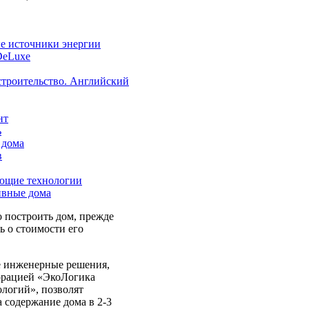
е источники энергии
 DeLuxe
троительство. Английский
нт
ь
 дома
в
ающие технологии
ивные дома
о построить дом, прежде
ь о стоимости его
 инженерные решения,
орацией «ЭкоЛогика
логий», позволят
а содержание дома в 2-3