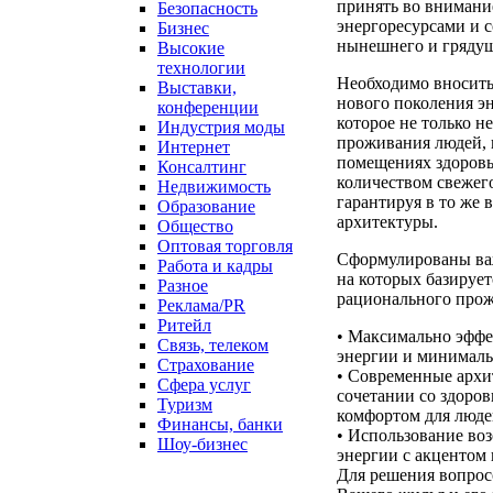
принять во внимани
Безопасность
энергоресурсами и с
Бизнес
нынешнего и гряду
Высокие
технологии
Необходимо вносить 
Выставки,
нового поколения э
конференции
которое не только н
Индустрия моды
проживания людей, 
Интернет
помещениях здоровы
Консалтинг
количеством свежего
Недвижимость
гарантируя в то же 
Образование
архитектуры.
Общество
Оптовая торговля
Сформулированы ва
Работа и кадры
на которых базируе
Разное
рационального прож
Реклама/PR
Ритейл
• Максимально эффе
Связь, телеком
энергии и минимал
Страхование
• Современные архи
Сфера услуг
сочетании со здоров
Туризм
комфортом для люд
Финансы, банки
• Использование во
Шоу-бизнес
энергии с акцентом
Для решения вопрос