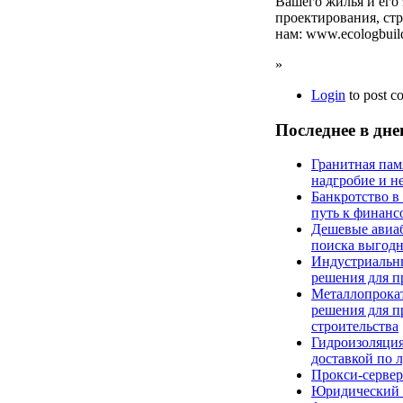
Вашего жилья и его
проектирования, стр
нам: www.ecologbuild
»
Login
to post 
Последнее в дн
Гранитная пам
надгробие и н
Банкротство в
путь к финан
Дешевые авиаб
поиска выгод
Индустриальн
решения для 
Металлопрокат
решения для 
строительства
Гидроизоляция
доставкой по 
Прокси-сервер
Юридический к