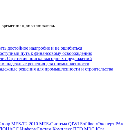
u временно приостановлена.
рать достойное надгробие и не ошибиться
 Доступный путь к финансовому освобождению
чи: Стратегия поиска выгодных предложений
ом: надежные решения для промышленности
 надежные решения для промышленности и строительства
Group
MES-T2 2010
MES-Система
QIWI
Softline
«Эксперт РА»
ЛОНАСС
ИнформСистем
Комплекс ПТО
МЭС Юга