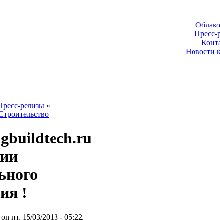
Облако
Пресс-
Конт
Новости 
Пресс-релизы
»
Строительство
gbuildtech.ru
ции
ьного
ия !
 on пт, 15/03/2013 - 05:22.