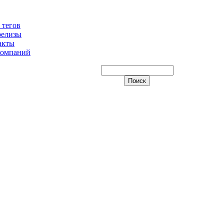
 тегов
релизы
акты
компаний