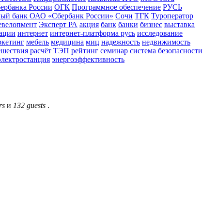
ербанка России
ОГК
Программное обеспечение
РУСЬ
ный банк ОАО «Сбербанк России»
Сочи
ТГК
Туроператор
евелопмент
Эксперт РА
акция
банк
банки
бизнес
выставка
ации
интернет
интернет-платформа русь
исследование
ркетинг
мебель
медицина
миц
надежность
недвижимость
ешествия
расчёт ТЭП
рейтинг
семинар
система безопасности
электростанция
энергоэффективность
rs
и
132 guests
.