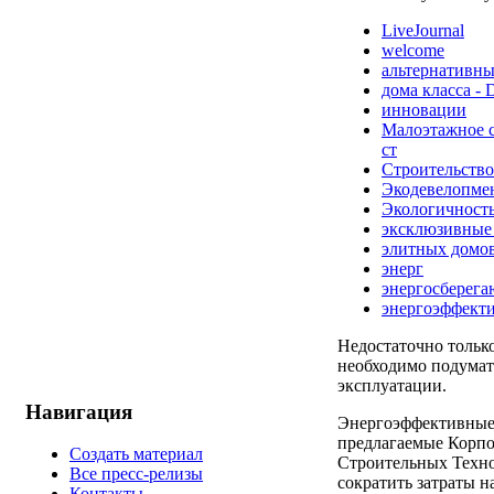
LiveJournal
welcome
альтернативны
дома класса -
инновации
Малоэтажное с
ст
Строительство
Экодевелопме
Экологичност
эксклюзивные
элитных домо
энерг
энергосберег
энергоэффект
Недостаточно тольк
необходимо подумат
эксплуатации.
Навигация
Энергоэффективные
предлагаемые Корп
Создать материал
Строительных Техно
Все пресс-релизы
сократить затраты н
Контакты