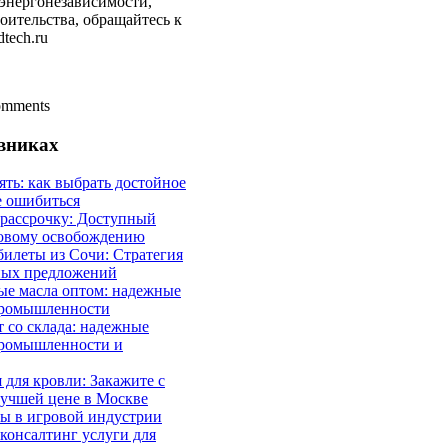
 энергонезависимости,
оительства, обращайтесь к
tech.ru
comments
евниках
ять: как выбрать достойное
е ошибиться
 рассрочку: Доступный
совому освобождению
илеты из Сочи: Стратегия
ных предложений
ые масла оптом: надежные
промышленности
 со склада: надежные
промышленности и
 для кровли: Закажите с
лучшей цене в Москве
ы в игровой индустрии
онсалтинг услуги для