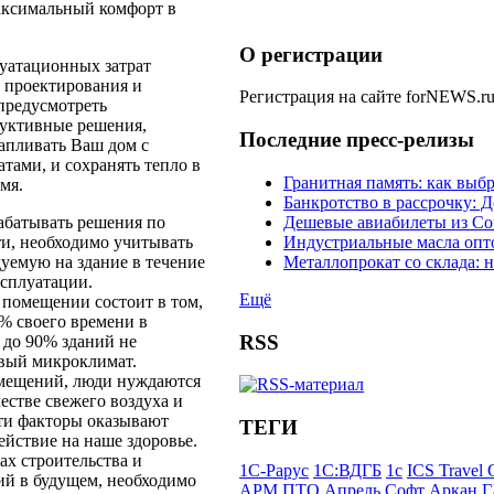
максимальный комфорт в
О регистрации
уатационных затрат
е проектирования и
Регистрация на сайте forNEWS.r
предусмотреть
уктивные решения,
Последние пресс-релизы
тапливать Ваш дом с
тами, и сохранять тепло в
Гранитная память: как выб
мя.
Банкротство в рассрочку:
рабатывать решения по
Дешевые авиабилеты из Со
и, необходимо учитывать
Индустриальные масла опт
уемую на здание в течение
Металлопрокат со склада:
ксплуатации.
Ещё
 помещении состоит в том,
% своего времени в
RSS
 до 90% зданий не
вый микроклимат.
омещений, люди нуждаются
естве свежего воздуха и
Эти факторы оказывают
ТЕГИ
йствие на наше здоровье.
ах строительства и
1С-Рарус
1С:ВДГБ
1с
ICS Travel 
ий в будущем, необходимо
АРМ ПТО
Апрель Софт
Аркан
Г