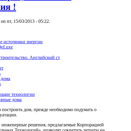
ия !
 on пт, 15/03/2013 - 05:22.
е источники энергии
 DeLuxe
троительство. Английский ст
нт
ь
 дома
в
ающие технологии
ивные дома
о построить дом, прежде необходимо подумать о
уатации.
 инженерные решения, предлагаемые Корпорацией
льных Технологий», позволят сократить затраты на