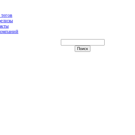
 тегов
релизы
акты
компаний