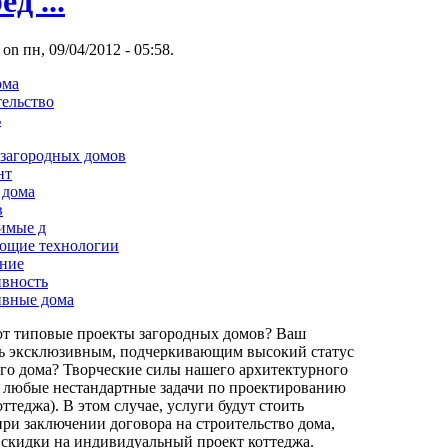
д ...
 on пн, 09/04/2012 - 05:58.
ома
тельство
ь
 загородных домов
нт
 дома
в
имые д
ающие технологии
ение
ивность
ивные дома
ют типовые проекты загородных домов? Ваш
ь эксклюзивным, подчеркивающим высокий статус
ого дома? Творческие силы нашего архитектурного
 любые нестандартные задачи по проектированию
ттеджа). В этом случае, услуги будут стоить
при заключении договора на строительство дома,
скидки на индивидуальный проект коттеджа.