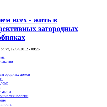
ем всех - жить в
фективных загородных
обняках
 on чт, 12/04/2012 - 08:26.
ома
тельство
 загородных домов
нт
 дома
в
имые д
ающие технологии
ение
ивность