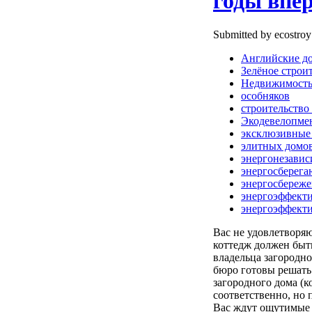
годы вперё
Submitted by ecostroy
Английские д
Зелёное строи
Недвижимост
особняков
строительство
Экодевелопме
эксклюзивные
элитных домо
энергонезавис
энергосберег
энергосбереж
энергоэффект
энергоэффект
Вас не удовлетворя
коттедж должен быт
владельца загородн
бюро готовы решать
загородного дома (ко
соответственно, но 
Вас ждут ощутимые 