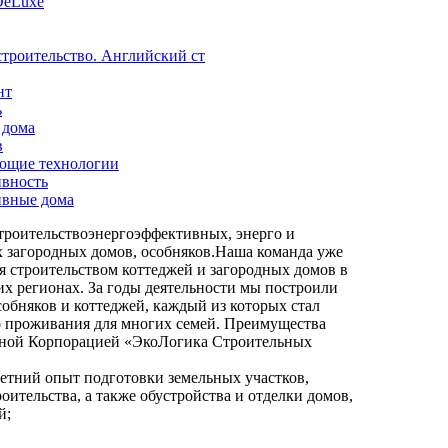
 DeLuxe
троительство. Английский ст
нт
ь
 дома
в
ающие технологии
ивность
ивные дома
троительствоэнергоэффективных, энерго и
 загородных домов, особняков.Наша команда уже
я строительством коттеджей и загородных домов в
их регионах. За годы деятельности мы построили
обняков и коттеджей, каждый из которых стал
 проживания для многих семей. Преимущества
ьной Корпорацией «ЭкоЛогика Строительных
етний опыт подготовки земельных участков,
оительства, а также обустройства и отделки домов,
й;