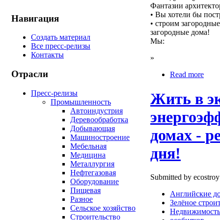
Фантазии архитектор
• Вы хотели бы пос
Навигация
• строим загородны
загородные дома!
Создать материал
Мы:
Все пресс-релизы
Контакты
»
Отрасли
Read more
Пресс-релизы
Жить в э
Промышленность
Автоиндустрия
энергоэф
Деревообработка
Добывающая
домах - р
Машиностроение
Мебельная
дня!
Медицина
Металлургия
Нефтегазовая
Submitted by ecostroy
Оборудование
Пищевая
Английские д
Разное
Зелёное строи
Сельское хозяйство
Недвижимост
Строительство