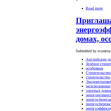
Read more
Приглаша
энергоэф
домах, ос
Submitted by ecostroy
Английские д
Зелёное строи
особняков
Строительство
строительство
Экодевелопме
эксклюзивные
элитных домо
энергонезавис
энергосберег
энергосбереж
энергоэффект