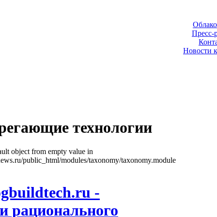
Облако
Пресс-
Конт
Новости 
ерегающие технологии
ult object from empty value in
news.ru/public_html/modules/taxonomy/taxonomy.module
gbuildtech.ru -
и рационального