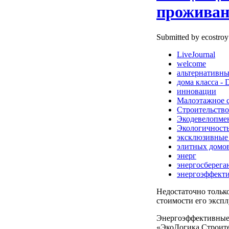
проживан
Submitted by ecostroy
LiveJournal
welcome
альтернативны
дома класса -
инновации
Малоэтажное с
Строительство
Экодевелопме
Экологичност
эксклюзивные
элитных домо
энерг
энергосберег
энергоэффект
Недостаточно тольк
стоимости его экспл
Энергоэффективные
«ЭкоЛогика Строите