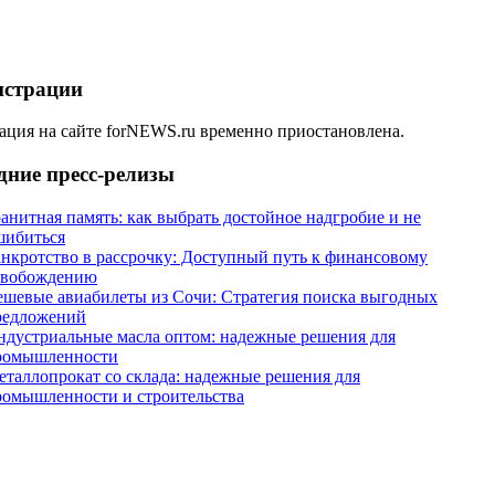
истрации
ация на сайте forNEWS.ru временно приостановлена.
дние пресс-релизы
анитная память: как выбрать достойное надгробие и не
шибиться
анкротство в рассрочку: Доступный путь к финансовому
свобождению
ешевые авиабилеты из Сочи: Стратегия поиска выгодных
редложений
ндустриальные масла оптом: надежные решения для
ромышленности
еталлопрокат со склада: надежные решения для
ромышленности и строительства