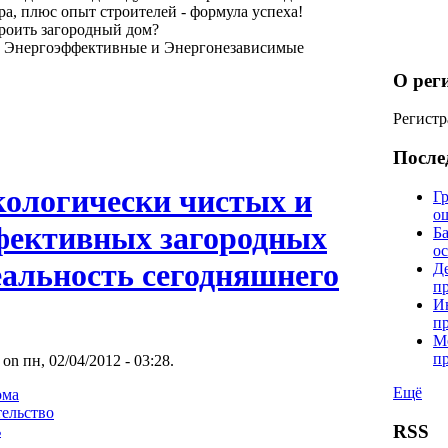
а, плюс опыт строителей - формула успеха!
троить загородный дом?
е Энергоэффективные и Энергонезависимые
О рег
Регистр
После
кологически чистых и
Гр
о
фективных загородных
Б
о
еальность сегодняшнего
Д
п
И
п
М
п
 on пн, 02/04/2012 - 03:28.
Ещё
ома
тельство
RSS
ь