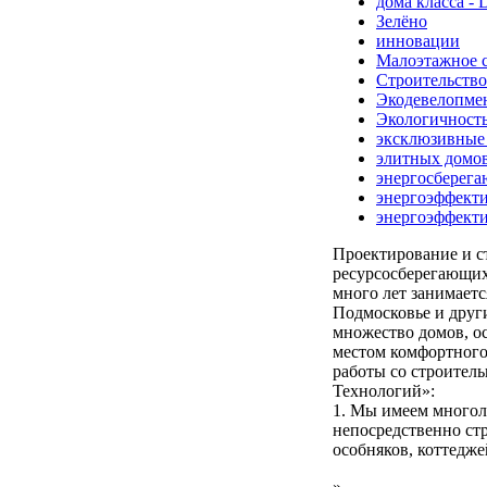
дома класса -
Зелёно
инновации
Малоэтажное с
Строительство
Экодевелопме
Экологичност
эксклюзивные
элитных домо
энергосберег
энергоэффект
энергоэффект
Проектирование и с
ресурсосберегающих
много лет занимаетс
Подмосковье и друг
множество домов, ос
местом комфортного
работы со строител
Технологий»:
1. Мы имеем многол
непосредственно стр
особняков, коттедже
»