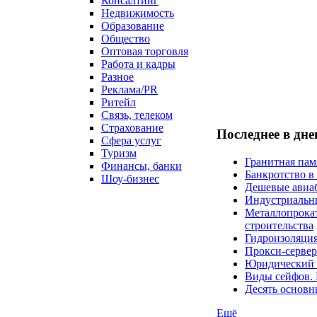
Консалтинг
Недвижимость
Образование
Общество
Оптовая торговля
Работа и кадры
Разное
Реклама/PR
Ритейл
Связь, телеком
Страхование
Последнее в дн
Сфера услуг
Туризм
Гранитная пам
Финансы, банки
Банкротство в
Шоу-бизнес
Дешевые авиаб
Индустриальн
Металлопрокат
строительства
Гидроизоляция
Прокси-сервер
Юридический к
Виды сейфов. 
Десять основн
Ещё