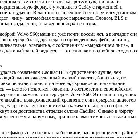
твенников все это отлито в слегка гротескную, но вполне
орциональную форму, а у меньшего Caddy с гармонией и
не так удачно. В частности, передний свес получился длинным 
дает «лицу» автомобиля хищное выражение. Словом, BLS и
инает отдаленно, и на «европейца» не похож.
добрый Volvo S60: машине уже почти восемь лет, а выглядит она
днюю очередь благодаря недавно проведенному фейслифтингу,
влекательна, элегантна, с собственным «выражением лица», и
к, который за ней водится, — это слишком подробное сходство 
?
удалась создателям Cadillac BLS существенно лучше, чем
ющий высококачественный мягкий пластик, банальная, но
овка передней панели интерьера, скромное использование
ов — все это позволяет говорить о соответствии европейским
мере до знакомства с интерьером Volvo S60. Это один из лучших
го дизайна, выдерживающий сравнение с интерьерами аналогов
удем тратить лестные эпитеты, скажем только, что на фонее
кнут все достоинства отделки салона Cadillac. Однако в жертву
внутреннему, а наружному, принесена вместимость пассажирског
рные фамильные плечики на боковине, расширяющиеся в районе