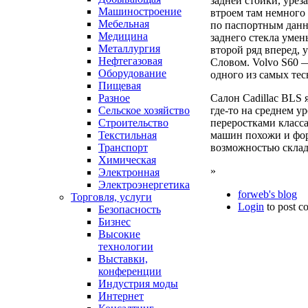
задней стойки, урез
Машиностроение
втроем там немного 
Мебельная
по паспортным данн
Медицина
заднего стекла уме
Металлургия
второй ряд вперед, 
Нефтегазовая
Словом. Volvo S60 —
Оборудование
одного из самых те
Пищевая
Разное
Салон Cadillac BLS 
Сельское хозяйство
где-то на среднем у
Строительство
переростками класса
Текстильная
машин похожи и форм
Транспорт
возможностью склад
Химическая
»
Электронная
Электроэнергетика
forweb's blog
Торговля, услуги
Login
to post 
Безопасность
Бизнес
Высокие
технологии
Выставки,
конференции
Индустрия моды
Интернет