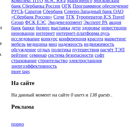
Комплекс ПТО
МЭС Юга
Мариэнерго
Московский
банк Сбербанка России
ОГК
Программное обеспечение
РУСЬ
Саратов
Сбербанк
Северо-Западный банк ОАО
«Сбербанк России»
Сочи
ТГК
Туроператор ICS Travel
Group
ФСК ЕЭС
Экодевелопмент
Эксперт РА
акция
и
банк
банки
бизнес
выставка
дети
здоровье
инвестиции
инновации
интернет
интернет-платформа русь
исследование
конкурс
конференция
красота
маркетинг
я
мебель
медицина
миц
надежность
недвижимость
обсуждение
отдых
политика
путешествия
расчёт ТЭП
х
рейтинг
семинар
система безопасности
софт
страхование
строительство
электростанция
энергоэффективность
more tags
На сайте
На данный момент на сайте
0 users
и
138 guests
.
Реклама
порно