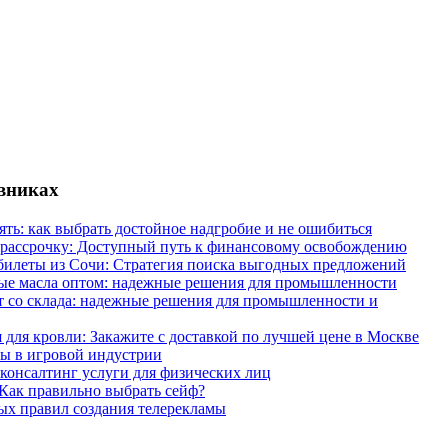
евниках
ять: как выбрать достойное надгробие и не ошибиться
 рассрочку: Доступный путь к финансовому освобождению
илеты из Сочи: Стратегия поиска выгодных предложений
ые масла оптом: надежные решения для промышленности
 со склада: надежные решения для промышленности и
 для кровли: Закажите с доставкой по лучшей цене в Москве
ы в игровой индустрии
онсалтинг услуги для физических лиц
Как правильно выбрать сейф?
ых правил создания телерекламы