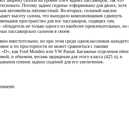
ают ширину салопа на уровне плеч задних пассажиров, так что
тесновато. Потому заднее сиденье отформовано для двоих, хотя
ым автомобиль пятиместный. Во-вторых, сильный наклон
ньшает высоту салона, что вынудило компоновщиков сдвинуть
уменьшив пространство для ног пассажиров, сидящих там.
 обладатель не только одного из наиболее привлекательных, но 
сных пассажирских салонов в своем
явно вместительнее, но при этом среди одноклассников находитс
ровне и по просторности не может сравниться с такими
 «D», как Ford Mondeo или VW Passat. Багажные отделения обеи
ой, и объемом, весьма заурядным для этого класса (425 л), и
ывания спинок задних сидений для его увеличения.
comments