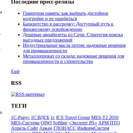
Последние пресс-релизы
и
Гранитная память: как выбрать достойное
надгробие и не ошибиться
Банкротство в рассрочку: Доступный путь к
финансовому освобождению
,
Дешевые авиабилеты из Сочи: Стратегия поиска
выгодных предложений
Индустриальные масла оптом: надежные решения
с
для промышленности
Металлопрокат со склада: надежные решения для
промышленности и строительства
Ещё
RSS
ТЕГИ
о
1С-Рарус
1С:ВДГБ
1с
ICS Travel Group
MES-T2 2010
MES-Система
QIWI
Softline
«Эксперт РА»
АРМ ПТО
Апрель Софт
Аркан
ГЛОНАСС
ИнформСистем