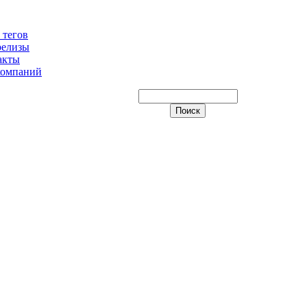
 тегов
релизы
акты
компаний