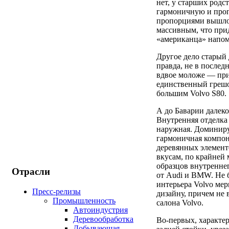
нет, у старших родс
гармоничную и проп
пропорциями вышло 
массивным, что при
«американца» напом
Другое дело старый 
правда, не в после
вдвое моложе — при
единственный грешо
большим Volvo S80.
А до Баварии далеко
Внутренняя отделка 
наружная. Доминиру
гармоничная компон
деревянных элемент
вкусам, по крайней 
образцов внутренне
Отрасли
от Audi и BMW. Не б
интерьера Volvo мер
Пресс-релизы
дизайну, причем не 
Промышленность
салона Volvo.
Автоиндустрия
Деревообработка
Во-первых, характе
Добывающая