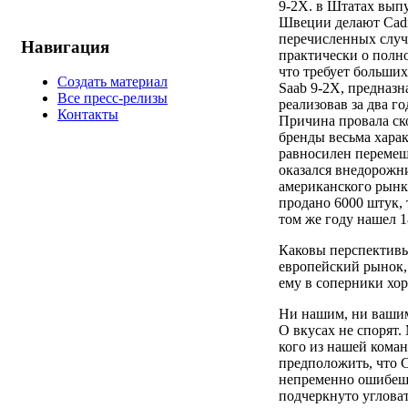
9-2Х. в Штатах выпус
Швеции делают Cadil
перечисленных случа
Навигация
практически о полн
что требует больших
Создать материал
Saab 9-2Х, предназн
Все пресс-релизы
реализовав за два г
Контакты
Причина провала ско
бренды весьма харак
равносилен перемеш
оказался внедорожн
американского рынка
продано 6000 штук, т
том же году нашел 1
Каковы перспективы
европейский рынок,
ему в соперники хо
Ни нашим, ни ваши
О вкусах не спорят.
кого из нашей коман
предположить, что C
непременно ошибешь
подчеркнуто угловат