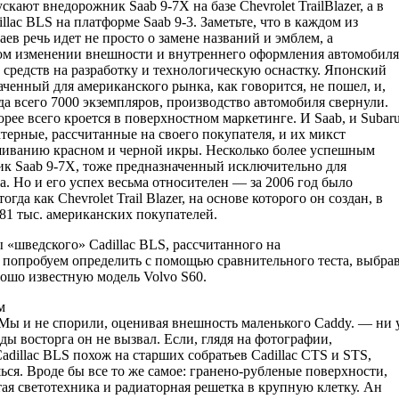
кают внедорожник Saab 9-7Х на базе Chevrolet TrailBlazer, а в
lac BLS на платформе Saab 9-3. Заметьте, что в каждом из
ев речь идет не просто о замене названий и эмблем, а
ом изменении внешности и внутреннего оформления автомобиля
 средств на разработку и технологическую оснастку. Японский
аченный для американского рынка, как говорится, не пошел, и,
ода всего 7000 экземпляров, производство автомобиля свернули.
рее всего кроется в поверхностном маркетинге. И Saab, и Subar
терные, рассчитанные на своего покупателя, и их микст
иванию красном и черной икры. Несколько более успешным
ик Saab 9-7Х, тоже предназначенный исключительно для
. Но и его успех весьма относителен — за 2006 год было
огда как Chevrolet Trail Blazer, на основе которого он создан, в
81 тыс. американских покупателей.
 «шведского» Cadillac BLS, рассчитанного на
 попробуем определить с помощью сравнительного теста, выбра
рошо известную модель Volvo S60.
м
 Мы и не спорили, оценивая внешность маленького Caddy. — ни 
ды восторга он не вызвал. Если, глядя на фотографии,
adillac BLS похож на старших собратьев Cadillac CTS и STS,
ся. Вроде бы все то же самое: гранено-рубленые поверхности,
ая светотехника и радиаторная решетка в крупную клетку. Ан