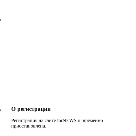
,
u
в
О регистрации
у
Регистрация на сайте forNEWS.ru временно
приостановлена.