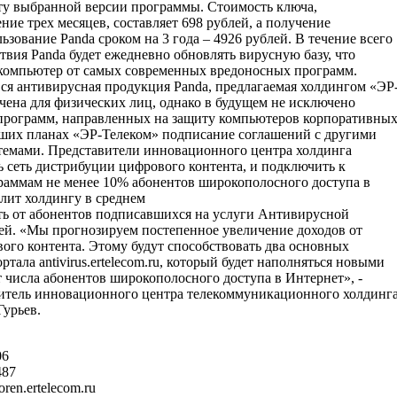
у выбранной версии программы. Стоимость ключа,
ние трех месяцев, составляет 698 рублей, а получение
ьзование Panda сроком на 3 года – 4926 рублей. В течение всего
твия Panda будет ежедневно обновлять вирусную базу, что
компьютер от самых современных вредоносных программ.
ся антивирусная продукция Panda, предлагаемая холдингом «ЭР
чена для физических лиц, однако в будущем не исключено
 программ, направленных на защиту компьютеров корпоративны
ших планах «ЭР-Телеком» подписание соглашений с другими
емами. Представители инновационного центра холдинга
 сеть дистрибуции цифрового контента, и подключить к
аммам не менее 10% абонентов широкополосного доступа в
лит холдингу в среднем
ть от абонентов подписавшихся на услуги Антивирусной
лей. «Мы прогнозируем постепенное увеличение доходов от
ого контента. Этому будут способствовать два основных
ртала antivirus.ertelecom.ru, который будет наполняться новыми
 числа абонентов широкополосного доступа в Интернет», -
итель инновационного центра телекоммуникационного холдинг
Гурьев.
06
487
ren.ertelecom.ru