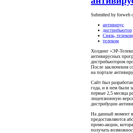
антивиру
Submitted by forweb o
антивирус
дистрибьютор
Связь, телеком
телеком
Холдинг «ЭР-Телеком
антивирусных прогр
дистрибьютором про
После заключения с
на портале антивир
Сайт был разработа
года, и в нем были
первые 2,5 месяца р
лицензионную верси
дистрибуции антиви
На данный момент в
предоставляются аб
промо-акции, котора
получать возможност