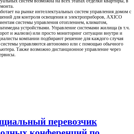
уальных систем возможна на всех этапах отделки квартиры, в
емонта.
отает на рынке интеллектуальных систем управления домом с
ешений для контроля освещения и электроприборов, AXICO
лиентам системы управления отоплением, климатом,
льтимедиа устройствами. Управление системами жилища (в т.ч.
орот и жалюзи) или просто мониторинг ситуации внутри и
циалисты компании подбирают решение для каждого случая
 системы управляются автономно или с помощью обычного
ьютера. Также возможно дистанционное управление через
ервисы.
ициальный перевозчик
одных конференций по