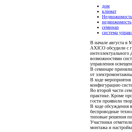
дом
климат
Недвижимост
недвижимость
семинар
система управ
В начале августа в
AXICO обсудили с г
интеллектуального д
возможностями сист
управления освещен
В семинаре приняли 
от электромонтажны
В ходе мероприятия 
конфигурацию систе
Во второй части се
практике. Кроме пр
гости проявили тво
В ходе обсуждения 
беспроводные техно
типовые решения по
Участники отметили
монтажа и настройк