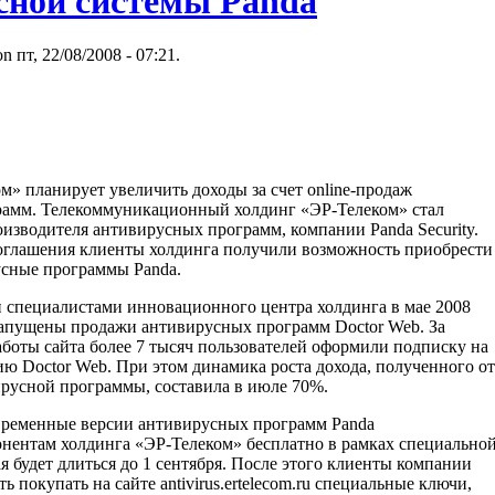
сной системы Panda
n пт, 22/08/2008 - 07:21.
» планирует увеличить доходы за счет online-продаж
амм. Телекоммуникационный холдинг «ЭР-Телеком» стал
изводителя антивирусных программ, компании Panda Security.
оглашения клиенты холдинга получили возможность приобрести
усные программы Panda.
н специалистами инновационного центра холдинга в мае 2008
 запущены продажи антивирусных программ Doctor Web. За
аботы сайта более 7 тысяч пользователей оформили подписку на
ю Doctor Web. При этом динамика роста дохода, полученного от
русной программы, составила в июле 70%.
ременные версии антивирусных программ Panda
онентам холдинга «ЭР-Телеком» бесплатно в рамках специально
я будет длиться до 1 сентября. После этого клиенты компании
ь покупать на сайте antivirus.ertelecom.ru специальные ключи,