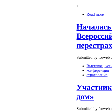
»
Read more
Началась 
Всеросси
перестра
Submitted by forweb o
Выставки, ко
конференция
страхование
Участник
дом»
Submitted by forweb o