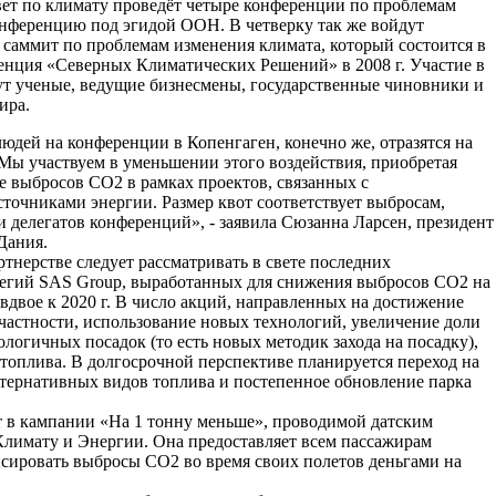
ет по климату проведёт четыре конференции по проблемам
онференцию под эгидой ООН. В четверку так же войдут
саммит по проблемам изменения климата, который состоится в
ренция «Северных Климатических Решений» в 2008 г. Участие в
т ученые, ведущие бизнесмены, государственные чиновники и
ира.
юдей на конференции в Копенгаген, конечно же, отразятся на
Мы участвуем в уменьшении этого воздействия, приобретая
е выбросов CO2 в рамках проектов, связанных с
точниками энергии. Размер квот соответствует выбросам,
 делегатов конференций», - заявила Сюзанна Ларсен, президент
Дания.
тнерстве следует рассматривать в свете последних
тегий SAS Group, выработанных для снижения выбросов CO2 на
вдвое к 2020 г. В число акций, направленных на достижение
в частности, использование новых технологий, увеличение доли
ологичных посадок (то есть новых методик захода на посадку),
топлива. В долгосрочной перспективе планируется переход на
ьтернативных видов топлива и постепенное обновление парка
т в кампании «На 1 тонну меньше», проводимой датским
лимату и Энергии. Она предоставляет всем пассажирам
сировать выбросы CO2 во время своих полетов деньгами на