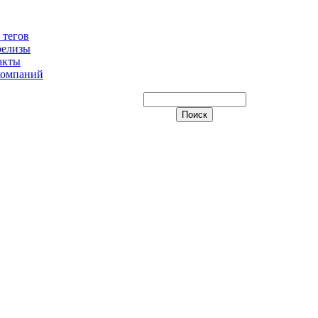
 тегов
релизы
акты
компаний