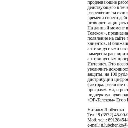
продлевающие работ
действующего в тече
разрешение на испол
времени своего дейс
позволит защищать 
На данный момент в
Телеком», предназна
появление на сайте
клиентов. В ближай
антивирусными сист
намерены расширить
антивирусным прогр
Интернет. Это позво
увеличить доходнос
защиты, на 100 руб
дистрибуции цифров
фактора: развитие по
программами, и рост
подчеркнул руковод
«ЭР-Телеком» Егор 
Наталья Любченко
Тел.: 8 (3532) 45-00-
Моб. тел.: 89128454
e-mail: n.lubchenko@o