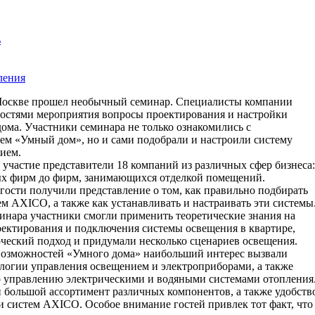
ь
ления
 Москве прошел необычный семинар. Специалисты компании
остями мероприятия вопросы проектирования и настройки
ома. Участники семинара не только ознакомились с
ем «Умный дом», но и сами подобрали и настроили систему
ием.
участие представители 18 компаний из различных сфер бизнеса:
х фирм до фирм, занимающихся отделкой помещений.
гости получили представление о том, как правильно подбирать
м AXICO, а также как устанавливать и настраивать эти системы
минара участники смогли применить теоретические знания на
оектирования и подключения системы освещения в квартире,
рческий подход и придумали несколько сценариев освещения.
возможностей «Умного дома» наибольший интерес вызвали
логии управления освещением и электроприборами, а также
 управлению электрическими и водяными системами отопления
 большой ассортимент различных компонентов, а также удобств
и систем AXICO. Особое внимание гостей привлек тот факт, что