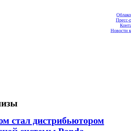
Облако
Пресс-
Конт
Новости 
лизы
ом стал дистрибьютором