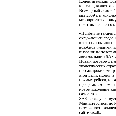
Копенгагенский Сов
климата, включая к
Всемирный деловой 
мае 2009 г, и конфе
мероприятиях приму
политики со всего м
«Прибытие тысячи л
окружающей среде. 
квоты на сокращени
возобновляемыми ис
вызванным полетами
авиакомпании SAS-
Новый договор о пар
экологических стра
пассажирокилометр 
этой цели, входят, 
прямых рейсов, и эк
программ экономии 
новое поколение ал
самолетов.
SAS также участвуе
Министерством по К
возможность компен
сайте sas.dk.