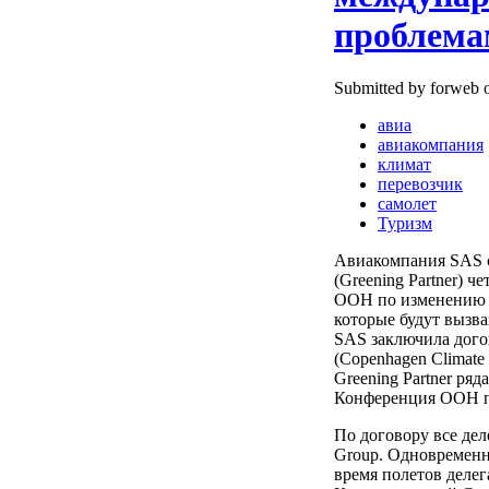
проблема
Submitted by forweb o
авиа
авиакомпания
климат
перевозчик
самолет
Туризм
Авиакомпания SAS 
(Greening Partner)
ООН по изменению к
которые будут вызв
SAS заключила дого
(Copenhagen Climate
Greening Partner ря
Конференция ООН по
По договору все де
Group. Одновременн
время полетов деле