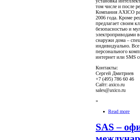
установка интеллект
том числе и после р
Компания AXICO раб
2006 года. Кроме р
предлагает своим к
безопасностью и му
электроприводами в
снаружи дома – спе
индивидуально. Все
персонального комп
интернет или SMS с
Контакты:
Сергей Дмитриев
+7 (495) 786 60 46
Сайт: axico.ru
sales@axico.ru
»
Read more
SAS – оф
междунар