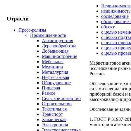
Недвижимост
недвижимость
обследование
Отрасли
обследование 
объект
Пресс-релизы
с целью измен
Промышленность
с целью подтв
Автоиндустрия
с целью призн
Деревообработка
с целью прове
Добывающая
с целью прове
Машиностроение
Мебельная
Маркетинговое аге
Медицина
исследование рынка
Металлургия
России.
Нефтегазовая
Оборудование
Обследование техни
Пищевая
силами специализи
Разное
приборной базой и 
Сельское хозяйство
высококвалифициро
Строительство
Текстильная
Обследование здани
Транспорт
1. ГОСТ Р 31937-20
Химическая
мониторинга технич
Электронная
Электроэнергетика