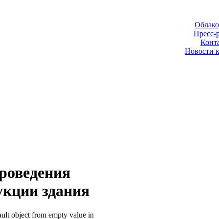
Облако
Пресс-
Конт
Новости 
проведения
укции здания
ult object from empty value in