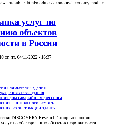
news.ru/public_html/modules/taxonomy/taxonomy.module
ынка услуг по
анию объектов
ости в России
 on пт, 04/11/2022 - 16:37.
ь
ения назначения здания
ерждения сноса здания
ания дома аварийным для сноса
дения капитального ремонта
дения реконструкции здания
нтство DISCOVERY Research Group завершило
 услуг по обследованию объектов недвижимости в