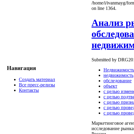
/home/i/ivanmayg/for
on line 1364.
Анализ р
обследов
недвижим
Submitted by DRG2010
Навигация
Недвижимост
недвижимость
Создать материал
обследование
Все пресс-релизы
объект
Контакты
с целью измен
с целью подтв
с целью призн
с целью прове
с целью прове
Маркетинговое аге
исследование рынка
России.