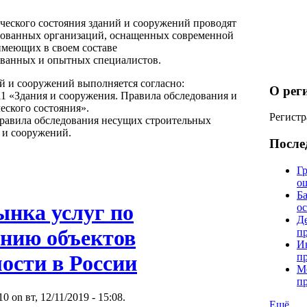
ческого состояния зданий и сооружений проводят
рованных организаций, оснащенных современной
имеющих в своем составе
ванных и опытных специалистов.
й и сооружений выполняется согласно:
О рег
11 «Здания и сооружения. Правила обследования и
еского состояния».
Регистр
Правила обследования несущих строительных
 и сооружений.
После
Гр
о
Б
ынка услуг по
о
Д
анию объектов
п
И
п
ости в России
М
п
 on вт, 12/11/2019 - 15:08.
Ещё