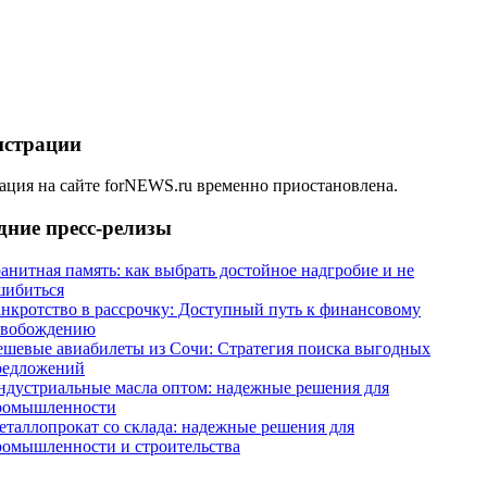
истрации
ация на сайте forNEWS.ru временно приостановлена.
дние пресс-релизы
анитная память: как выбрать достойное надгробие и не
шибиться
анкротство в рассрочку: Доступный путь к финансовому
свобождению
ешевые авиабилеты из Сочи: Стратегия поиска выгодных
редложений
ндустриальные масла оптом: надежные решения для
ромышленности
еталлопрокат со склада: надежные решения для
ромышленности и строительства