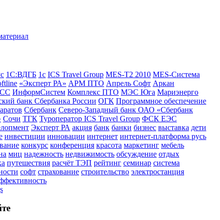
ус
1С:ВДГБ
1с
ICS Travel Group
MES-T2 2010
MES-Система
ftline
«Эксперт РА»
АРМ ПТО
Апрель Софт
Аркан
СС
ИнформСистем
Комплекс ПТО
МЭС Юга
Мариэнерго
кий банк Сбербанка России
ОГК
Программное обеспечение
аратов
Сбербанк
Северо-Западный банк ОАО «Сбербанк
»
Сочи
ТГК
Туроператор ICS Travel Group
ФСК ЕЭС
елопмент
Эксперт РА
акция
банк
банки
бизнес
выставка
дети
е
инвестиции
инновации
интернет
интернет-платформа русь
вание
конкурс
конференция
красота
маркетинг
мебель
на
миц
надежность
недвижимость
обсуждение
отдых
ка
путешествия
расчёт ТЭП
рейтинг
семинар
система
ности
софт
страхование
строительство
электростанция
эффективность
s
йте