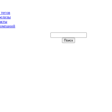
 тегов
релизы
акты
компаний