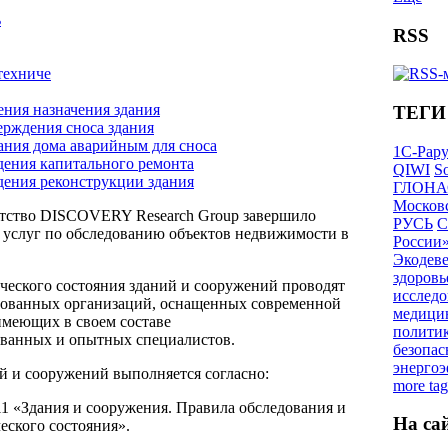
ь
RSS
техниче
ения назначения здания
ТЕГИ
ерждения сноса здания
ания дома аварийным для сноса
1С-Рар
дения капитального ремонта
QIWI
So
дения реконструкции здания
ГЛОНА
Московс
нтство DISCOVERY Research Group завершило
РУСЬ
С
 услуг по обследованию объектов недвижимости в
России
Экодев
здоровь
ческого состояния зданий и сооружений проводят
исследо
рованных организаций, оснащенных современной
медици
имеющих в своем составе
полити
ванных и опытных специалистов.
безопас
энерго
й и сооружений выполняется согласно:
more tag
11 «Здания и сооружения. Правила обследования и
На са
еского состояния».