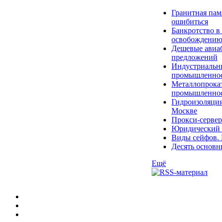
Гранитная пам
ошибиться
Банкротство в
освобождени
Дешевые авиаб
предложений
Индустриальны
промышленно
Металлопрокат
промышленнос
Гидроизоляция
Москве
Прокси-сервер
Юридический к
Виды сейфов. 
Десять основн
Ещё