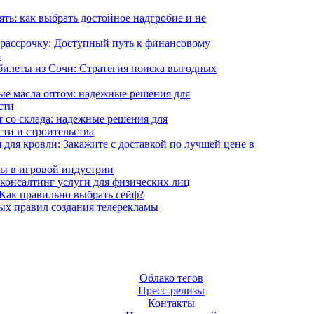
ять: как выбрать достойное надгробие и не
 рассрочку: Доступный путь к финансовому
ю
илеты из Сочи: Стратегия поиска выгодных
е масла оптом: надежные решения для
сти
 со склада: надежные решения для
ти и строительства
 для кровли: Закажите с доставкой по лучшей цене в
ы в игровой индустрии
онсалтинг услуги для физических лиц
Как правильно выбрать сейф?
ых правил создания телерекламы
Облако тегов
Пресс-релизы
Контакты