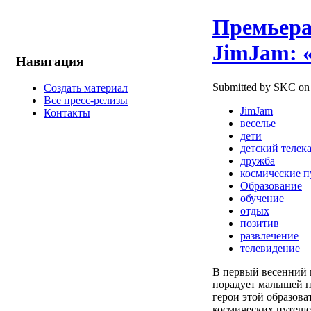
Премьера
JimJam: 
Навигация
Submitted by SKC on 
Создать материал
Все пресс-релизы
JimJam
Контакты
веселье
дети
детский телек
дружба
космические 
Образование
обучение
отдых
позитив
развлечение
телевидение
В первый весенний м
порадует малышей п
герои этой образова
космических путеше