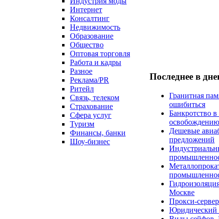
Индустрия моды
Интернет
Консалтинг
Недвижимость
Образование
Общество
Оптовая торговля
Работа и кадры
Разное
Последнее в дн
Реклама/PR
Ритейл
Гранитная пам
Связь, телеком
ошибиться
Страхование
Банкротство в
Сфера услуг
освобождени
Туризм
Дешевые авиаб
Финансы, банки
предложений
Шоу-бизнес
Индустриальны
промышленно
Металлопрокат
промышленнос
Гидроизоляция
Москве
Прокси-сервер
Юридический к
Виды сейфов. 