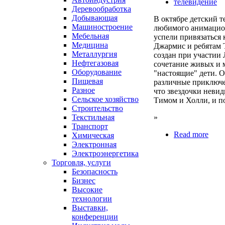
телевидение
Деревообработка
Добывающая
В октябре детский т
Машиностроение
любимого анимацион
Мебельная
успели привязаться
Медицина
Джармис и ребятам 
Металлургия
создан при участии 
Нефтегазовая
сочетание живых и 
Оборудование
"настоящие" дети. О
Пищевая
различные приключе
Разное
что звездочки неви
Сельское хозяйство
Тимом и Холли, и по
Строительство
Текстильная
»
Транспорт
Read more
Химическая
Электронная
Электроэнергетика
Торговля, услуги
Безопасность
Бизнес
Высокие
технологии
Выставки,
конференции