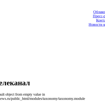
Облако
Пресс-
Конт
Новости 
телеканал
ult object from empty value in
news.ru/public_html/modules/taxonomy/taxonomy.module