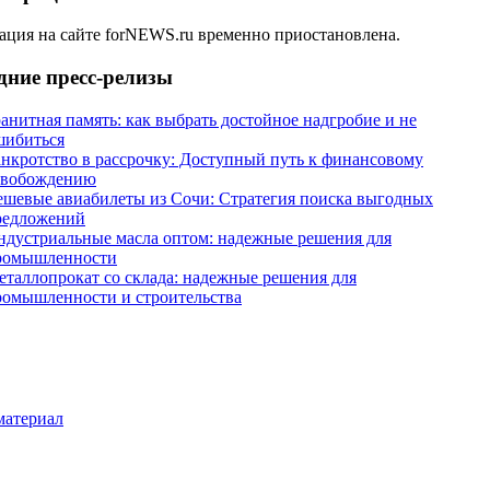
ация на сайте forNEWS.ru временно приостановлена.
дние пресс-релизы
анитная память: как выбрать достойное надгробие и не
шибиться
анкротство в рассрочку: Доступный путь к финансовому
свобождению
ешевые авиабилеты из Сочи: Стратегия поиска выгодных
редложений
ндустриальные масла оптом: надежные решения для
ромышленности
еталлопрокат со склада: надежные решения для
ромышленности и строительства