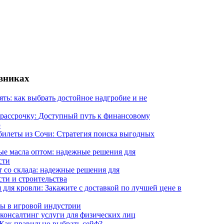
евниках
ять: как выбрать достойное надгробие и не
 рассрочку: Доступный путь к финансовому
ю
илеты из Сочи: Стратегия поиска выгодных
е масла оптом: надежные решения для
сти
 со склада: надежные решения для
ти и строительства
 для кровли: Закажите с доставкой по лучшей цене в
ы в игровой индустрии
онсалтинг услуги для физических лиц
Как правильно выбрать сейф?