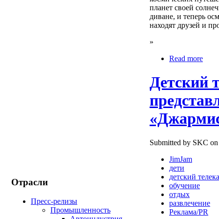
планет своей солне
диване, и теперь ос
находят друзей и про
»
Read more
Детский 
представл
«Джарми
Submitted by SKC on 
JimJam
дети
детский телек
Отрасли
обучение
отдых
Пресс-релизы
развлечение
Промышленность
Реклама/PR
Автоиндустрия