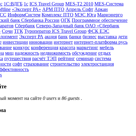
ус
1С:ВДГБ
1с
ICS Travel Group
MES-T2 2010
MES-Система
ftline
«Эксперт РА»
АРМ ПТО
Апрель Софт
Аркан
СС
ИнформСистем
Комплекс ПТО
МЭС Юга
Мариэнерго
кий банк Сбербанка России
ОГК
Программное обеспечение
аратов
Сбербанк
Северо-Западный банк ОАО «Сбербанк
»
Сочи
ТГК
Туроператор ICS Travel Group
ФСК ЕЭС
елопмент
Эксперт РА
акция
банк
банки
бизнес
выставка
дети
е
инвестиции
инновации
интернет
интернет-платформа русь
вание
конкурс
конференция
красота
маркетинг
мебель
на
миц
надежность
недвижимость
обсуждение
отдых
ка
путешествия
расчёт ТЭП
рейтинг
семинар
система
ности
софт
страхование
строительство
электростанция
эффективность
s
йте
ый момент на сайте
0 users
и
86 guests
.
ма