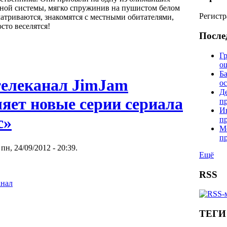
чной системы, мягко спружинив на пушистом белом
Регистр
матриваются, знакомятся с местными обитателями,
сто веселятся!
После
Гр
о
Б
телеканал JimJam
о
Д
яет новые серии сериала
п
И
с»
п
М
п
пн, 24/09/2012 - 20:39.
Ещё
RSS
анал
ТЕГИ