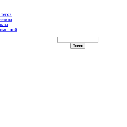
 тегов
релизы
акты
компаний