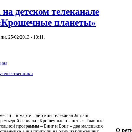
 на детском телеканале
«Крошечные планеты»
пн, 25/02/2013 - 13:11.
анал
путешественники
есяц – в марте – детский телеканал JimJam
ремьерой сериала «Крошечные планеты». Главные
тельной программы – Бинг и Бонг – два маленьких
О рег
ственника. Они прибыли на одну из ближайших