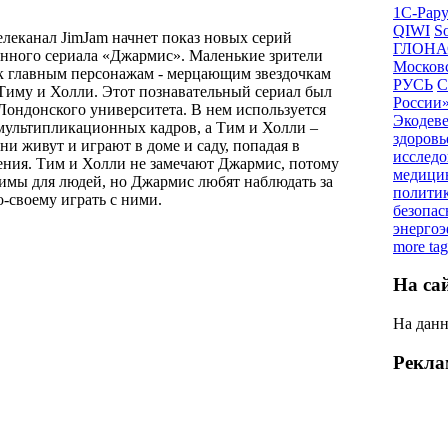
1С-Рар
QIWI
So
елеканал JimJam начнет показ новых серий
ГЛОНА
ного сериала «Джармис». Маленькие зрители
Московс
 к главным персонажам - мерцающим звездочкам
РУСЬ
С
Тиму и Холли. Этот познавательный сериал был
России
Лондонского университета. В нем используется
Экодев
мультипликационных кадров, а Тим и Холли –
здоровь
ни живут и играют в доме и саду, попадая в
исследо
ния. Тим и Холли не замечают Джармис, потому
медици
димы для людей, но Джармис любят наблюдать за
полити
-своему играть с ними.
безопас
энерго
more tag
На са
На данн
Рекла