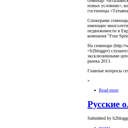
семинар: «Итальянс
новых условиях», ко
гостиницы «Татьяна
Спикерами семинара 
имеющие многолетн
недвижимости в Евр
компания "Four Sprin
На семинаре (http://w
=b2blogger) слушат
эксклюзивными цен
рынка 2013.
Главные вопросы се
»
Read more
Русские о
Submitted by b2blogge
вилла