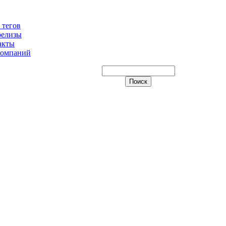
 тегов
релизы
акты
компаний