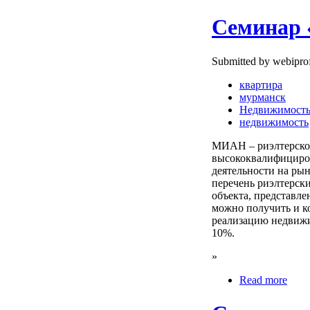
Семинар 
Submitted by webiprof
квартира
мурманск
Недвижимост
недвижимость
МИАН – риэлтерское
высококвалифициро
деятельности на ры
перечень риэлтерск
объекта, представл
можно получить и к
реализацию недвижим
10%.
»
Read more