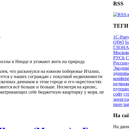
RSS
ТЕГИ
ь
1С-Рар
QIWI
So
ГЛОНА
Московс
РУСЬ
С
иллы в Ницце и уезжают жить на природу.
России
Экодев
алея, что раскинулся на южном побережье Италии,
здоровь
уется у наших сограждан с покупкой недвижимости
конфер
язычных дачников в этом городе и его окрестностях
недвиж
вится всё больше и больше. Несмотря на кризис,
путеше
сматривающих себе бюджетную квартирку у моря, не
софт
ст
энерго
more tag
На са
На данн