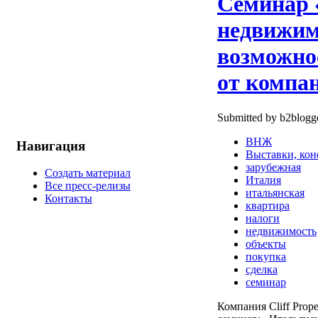
Семинар 
недвижим
возможно
от компан
Submitted by b2blogge
ВНЖ
Навигация
Выставки, ко
зарубежная
Создать материал
Италия
Все пресс-релизы
итальянская
Контакты
квартира
налоги
недвижимость
объекты
покупка
сделка
семинар
Компания Cliff Prop