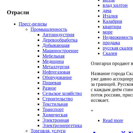
влад хилтон
дача
Отрасли
Италия
Калабрия
Пресс-релизы
квартира
Промышленность
море
Автоиндустрия
Недвижимост
Деревообработка
продажа
Добывающая
русская скалея
Машиностроение
Скалея
Мебельная
Медицина
Олигархи продают в
Металлургия
Нефтегазовая
Название города Ск
Оборудование
уже давно ассоциир
Пищевая
за границей. Русско
Разное
с каждым днём стано
Сельское хозяйство
поток россиян, при
Строительство
иссякает.
Текстильная
Транспорт
»
Химическая
Электронная
Read more
Электроэнергетика
Торговля, услуги