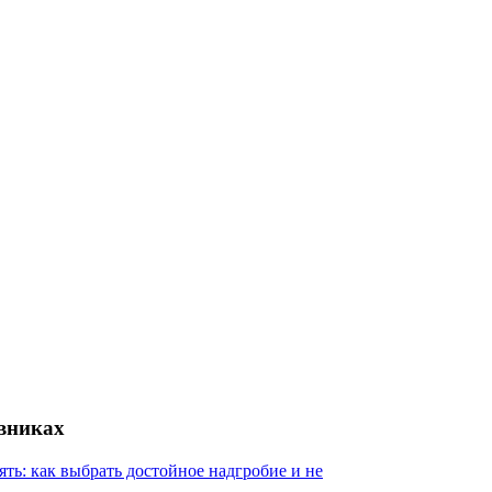
евниках
ять: как выбрать достойное надгробие и не