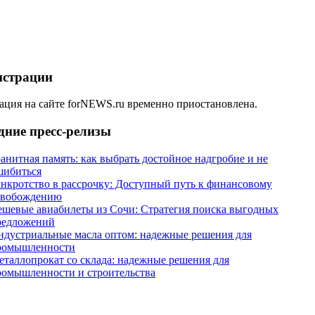
истрации
ация на сайте forNEWS.ru временно приостановлена.
дние пресс-релизы
анитная память: как выбрать достойное надгробие и не
шибиться
анкротство в рассрочку: Доступный путь к финансовому
свобождению
ешевые авиабилеты из Сочи: Стратегия поиска выгодных
редложений
ндустриальные масла оптом: надежные решения для
ромышленности
еталлопрокат со склада: надежные решения для
ромышленности и строительства