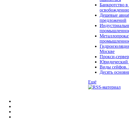
Банкротство в
освобождени
Дешевые авиаб
предложений
Индустриальны
промышленно
Металлопрокат
промышленнос
Гидроизоляция
Москве
Прокси-сервер
Юридический к
Виды сейфов. 
Десять основн
Ещё