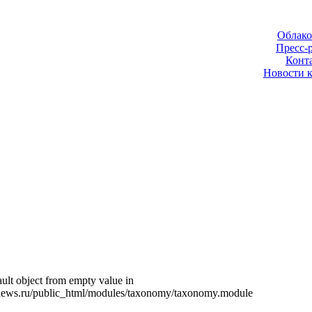
Облако
Пресс-
Конт
Новости 
ult object from empty value in
news.ru/public_html/modules/taxonomy/taxonomy.module