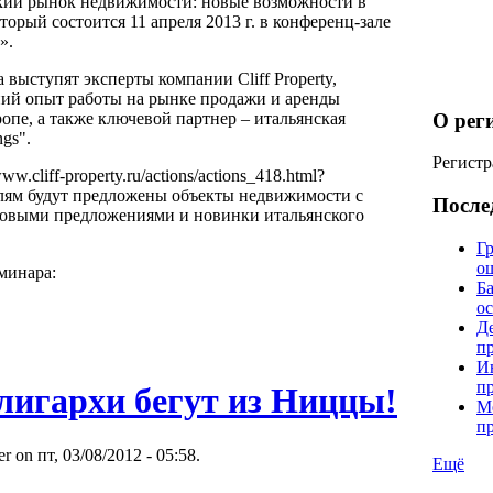
кий рынок недвижимости: новые возможности в
торый состоится 11 апреля 2013 г. в конференц-зале
».
выступят эксперты компании Сliff Property,
ий опыт работы на рынке продажи и аренды
опе, а также ключевой партнер – итальянская
О рег
gs".
Регистр
ww.cliff-property.ru/actions/actions_418.html?
елям будут предложены объекты недвижимости с
После
овыми предложениями и новинки итальянского
Гр
о
минара:
Б
о
Д
п
И
п
лигархи бегут из Ниццы!
М
п
r on пт, 03/08/2012 - 05:58.
Ещё