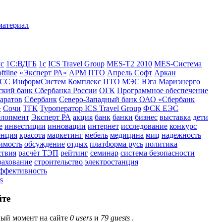
ус
1С:ВДГБ
1с
ICS Travel Group
MES-T2 2010
MES-Система
ftline
«Эксперт РА»
АРМ ПТО
Апрель Софт
Аркан
СС
ИнформСистем
Комплекс ПТО
МЭС Юга
Мариэнерго
кий банк Сбербанка России
ОГК
Программное обеспечение
аратов
Сбербанк
Северо-Западный банк ОАО «Сбербанк
»
Сочи
ТГК
Туроператор ICS Travel Group
ФСК ЕЭС
елопмент
Эксперт РА
акция
банк
банки
бизнес
выставка
дети
е
инвестиции
инновации
интернет
исследование
конкурс
енция
красота
маркетинг
мебель
медицина
миц
надежность
имость
обсуждение
отдых
платформа русь
политика
ствия
расчёт ТЭП
рейтинг
семинар
система безопасности
рахование
строительство
электростанция
эффективность
s
йте
ый момент на сайте
0 users
и
79 guests
.