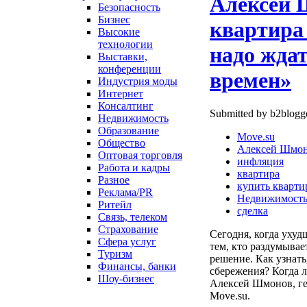
Алексей 
Безопасность
Бизнес
квартира 
Высокие
технологии
надо жда
Выставки,
конференции
времен»
Индустрия моды
Интернет
Консалтинг
Submitted by b2blogge
Недвижимость
Образование
Move.su
Общество
Алексей Шмо
Оптовая торговля
инфляция
Работа и кадры
квартира
Разное
купить кварти
Реклама/PR
Недвижимост
Ритейл
сделка
Связь, телеком
Страхование
Сегодня, когда ухуд
Сфера услуг
тем, кто раздумыва
Туризм
решение. Как узнать
Финансы, банки
сбережения? Когда 
Шоу-бизнес
Алексей Шмонов, ге
Move.su.