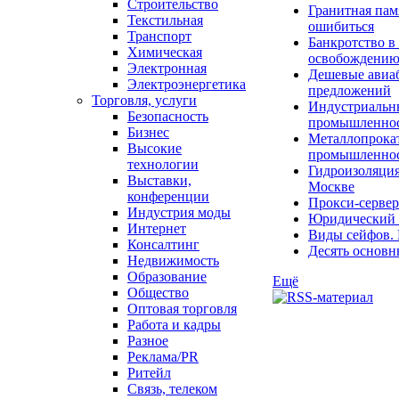
Строительство
Гранитная пам
Текстильная
ошибиться
Транспорт
Банкротство в
Химическая
освобождени
Электронная
Дешевые авиаб
Электроэнергетика
предложений
Торговля, услуги
Индустриальны
Безопасность
промышленно
Бизнес
Металлопрокат
Высокие
промышленнос
технологии
Гидроизоляция
Выставки,
Москве
конференции
Прокси-сервер
Индустрия моды
Юридический к
Интернет
Виды сейфов. 
Консалтинг
Десять основн
Недвижимость
Образование
Ещё
Общество
Оптовая торговля
Работа и кадры
Разное
Реклама/PR
Ритейл
Связь, телеком