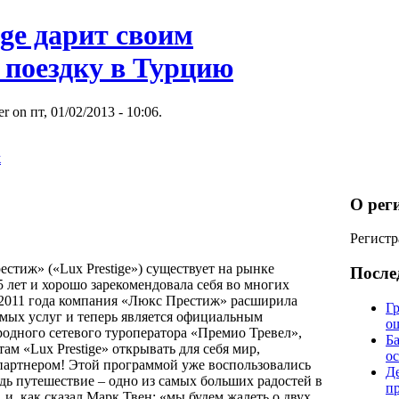
ige дарит своим
 поездку в Турцию
r on пт, 01/02/2013 - 10:06.
ж
О рег
Регистр
стиж» («Lux Prestige») существует на рынке
После
 лет и хорошо зарекомендовала себя во многих
 2011 года компания «Люкс Престиж» расширила
Гр
емых услуг и теперь является официальным
о
одного сетевого туроператора «Премио Тревел»,
Б
там «Lux Prestige» открывать для себя мир,
о
партнером! Этой программой уже воспользовались
Д
дь путешествие – одно из самых больших радостей в
п
 и, как сказал Марк Твен: «мы будем жалеть о двух