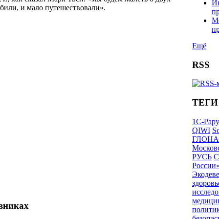
И
били, и мало путешествовали».
п
М
п
Ещё
RSS
ТЕГИ
1С-Рар
QIWI
So
ГЛОНА
Московс
РУСЬ
С
России
Экодев
здоровь
исследо
медици
евниках
полити
безопас