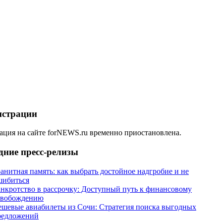
истрации
ация на сайте forNEWS.ru временно приостановлена.
дние пресс-релизы
анитная память: как выбрать достойное надгробие и не
шибиться
анкротство в рассрочку: Доступный путь к финансовому
свобождению
ешевые авиабилеты из Сочи: Стратегия поиска выгодных
редложений