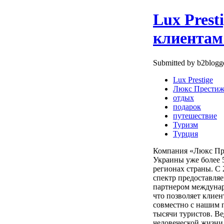
Lux Prest
клиентам
Submitted by b2blogge
Lux Prestige
Люкс Прести
отдых
подарок
путешествие
Туризм
Турция
Компания «Люкс Пре
Украины уже более 5
регионах страны. С
спектр предоставля
партнером междунар
что позволяет клиен
совместно с нашим 
тысячи туристов. Ве
человеческой жизни,